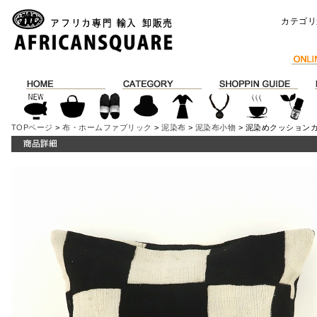
カテゴリ
TOPページ
>
布・ホームファブリック
>
泥染布
>
泥染布小物
> 泥染めクッションカバ