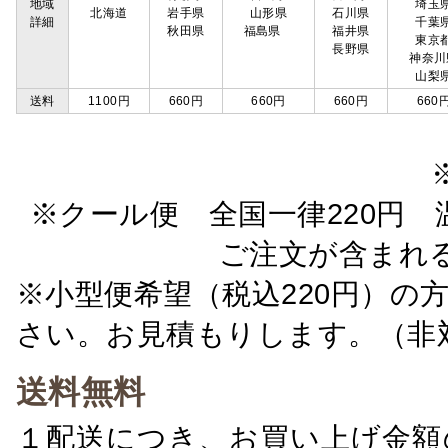
地域
埼玉
北海道
岩手県
山形県
石川県
詳細
千葉
秋田県
福島県
福井県
東京
長野県
神奈川
山梨
送料
1100円
660円
660円
660円
660
※クール便 全国一律220円 温
ご注文が含まれ
※小型便希望（税込220円）の
さい。お見積もりします。（非
送料無料
１配送につき、お買い上げ金額の