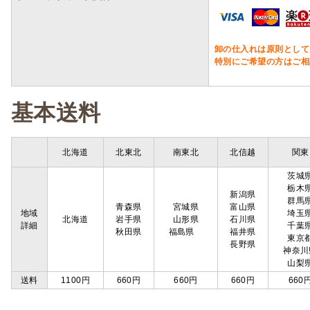
卸の仕入れは原則として
特別にご希望の方はご相
基本送料
北海道
北東北
南東北
北信越
関東
茨城
栃木
新潟県
群馬
青森県
宮城県
富山県
地域
埼玉
北海道
岩手県
山形県
石川県
詳細
千葉
秋田県
福島県
福井県
東京
長野県
神奈川
山梨
送料
1100円
660円
660円
660円
660