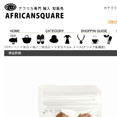
カテゴリ
TOPページ
>
食品
>
輸入ご相談品
> マダガスカル メース(ナツメグ仮種皮)