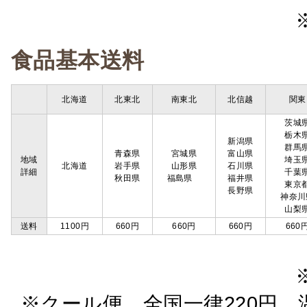
食品基本送料
北海道
北東北
南東北
北信越
関東
茨城
栃木
新潟県
群馬
青森県
宮城県
富山県
地域
埼玉
北海道
岩手県
山形県
石川県
詳細
千葉
秋田県
福島県
福井県
東京
長野県
神奈川
山梨
送料
1100円
660円
660円
660円
660
※クール便 全国一律220円 温