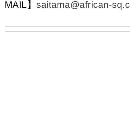
MAIL】
saitama@african-sq.c