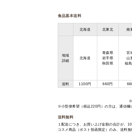
食品基本送料
北海道
北東北
南
青森県
宮
地域
北海道
岩手県
山
詳細
秋田県
福
送料
1100円
660円
66
※小型便希望（税込220円）の方は、通信
送料無料
１配送につき、お買い上げ金額の合計が、10
コスメ商品（ポスト投函限定）のみ、送料無