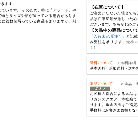
できます。
【在庫について】
せています。 そのため、特に「アソート」や
ご注文いただいた場合でも
実物とサイズや柄が違っている場合がありま
品は在庫変動が激しいため
めに複数個写っている商品もありますが、別
ございます。あらかじめご
。
【欠品中の商品につい
「入荷未定/受注可」
と記載
み受注を承ります。最小ロ
く）
送料について
＞送料詳細
基本送料・追加送料・送料
返品について
＞返品・
お客様の都合による返品は
リカンスクエアー本社宛で
ります。返金方法はご指定
手数料はお客さま負担とな