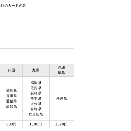
C系列のカードのみ
沖縄
四国
九州
離島
福岡県
佐賀県
徳島県
長崎県
香川県
熊本県
沖縄県
愛媛県
大分県
高知県
宮崎県
鹿児島県
880円
1100円
1320円