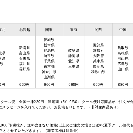
東北
北信越
関東
東海
関西
中国
茨城県
栃木県
滋賀県
新潟県
鳥取県
群馬県
岐阜県
京都府
城県
富山県
島根県
埼玉県
静岡県
大阪府
形県
石川県
岡山県
千葉県
愛知県
兵庫県
島県
福井県
広島県
東京都
三重県
奈良県
長野県
山口県
神奈川県
和歌山県
山梨県
0円
660円
660円
660円
660円
880円
※クール便 全国一律220円 温暖期（5/1-9/30） クール便対応商品がご
欄にメッセージを入れてください。お見積もりします。（非対象商品あり）
,000円(税抜き、送料含まない価格)以上のご注文の場合は送料(夏季クール便代
料とさせていただきます。（卸業者様は対象外）