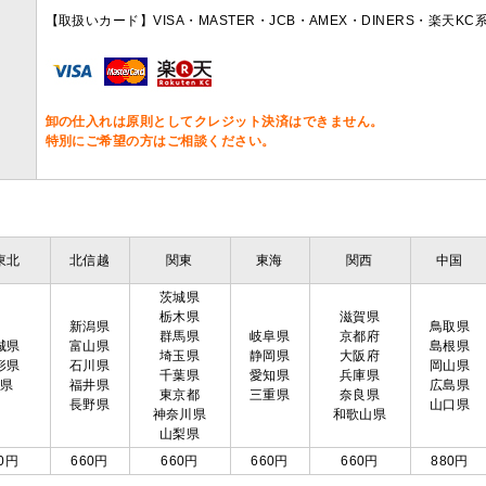
【取扱いカード】VISA・MASTER・JCB・AMEX・DINERS・楽天K
卸の仕入れは原則としてクレジット決済はできません。
特別にご希望の方はご相談ください。
東北
北信越
関東
東海
関西
中国
茨城県
栃木県
滋賀県
新潟県
鳥取県
群馬県
岐阜県
京都府
城県
富山県
島根県
埼玉県
静岡県
大阪府
形県
石川県
岡山県
千葉県
愛知県
兵庫県
島県
福井県
広島県
東京都
三重県
奈良県
長野県
山口県
神奈川県
和歌山県
山梨県
0円
660円
660円
660円
660円
880円