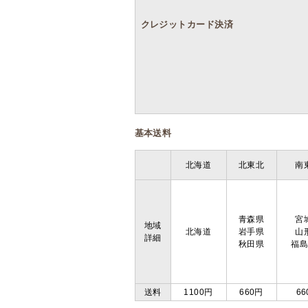
クレジットカード決済
基本送料
北海道
北東北
南
青森県
宮
地域
北海道
岩手県
山
詳細
秋田県
福
送料
1100円
660円
66