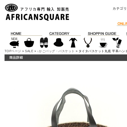
カテゴリ
TOPページ
>
SALE
>
↓かごバッグ・バスケット
> タイタバスケット丸底 平革ハンドル