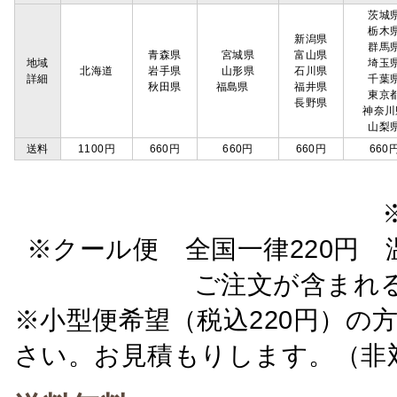
茨城
栃木
新潟県
群馬
青森県
宮城県
富山県
地域
埼玉
北海道
岩手県
山形県
石川県
詳細
千葉
秋田県
福島県
福井県
東京
長野県
神奈川
山梨
送料
1100円
660円
660円
660円
660
※クール便 全国一律220円 温
ご注文が含まれ
※小型便希望（税込220円）の
さい。お見積もりします。（非