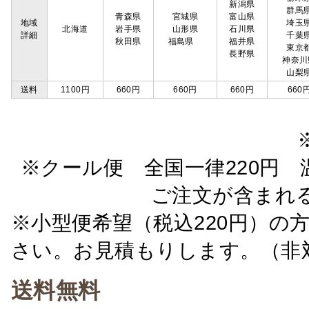
新潟県
群馬
青森県
宮城県
富山県
地域
埼玉
北海道
岩手県
山形県
石川県
詳細
千葉
秋田県
福島県
福井県
東京
長野県
神奈川
山梨
送料
1100円
660円
660円
660円
660
※クール便 全国一律220円 温
ご注文が含まれ
※小型便希望（税込220円）の
さい。お見積もりします。（非
送料無料