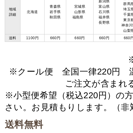
新潟県
群馬
青森県
宮城県
富山県
地域
埼玉
北海道
岩手県
山形県
石川県
詳細
千葉
秋田県
福島県
福井県
東京
長野県
神奈川
山梨
送料
1100円
660円
660円
660円
660
※クール便 全国一律220円 温
ご注文が含まれ
※小型便希望（税込220円）の
さい。お見積もりします。（非
送料無料