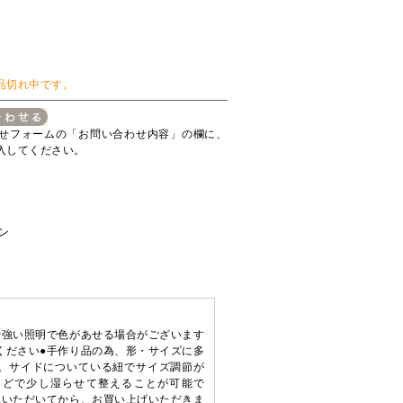
品切れ中です。
せフォームの「お問い合わせ内容」の欄に、
入してください。
ン
や強い照明で色があせる場合がございます
ください●手作り品の為、形・サイズに多
。サイドについている紐でサイズ調節が
などで少し湿らせて整えることが可能で
承いただいてから、お買い上げいただきま