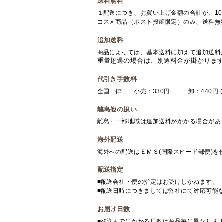
送料無料
１配送につき、お買い上げ金額の合計が、10
コスメ商品（ポスト投函限定）のみ、送料無
追加送料
商品によっては、基本送料に加えて追加送料
重量超過の場合は、別途料金が掛かりま
代引き手数料
全国一律 小売：330円 卸：440円 (
離島他の扱い
離島・一部地域は追加送料がかかる場合があ
海外配送
海外への配送はＥＭＳ(国際スピード郵便)
配送指定
■配送会社・便の指定はお受けしかねます。
■配送日時につきましては弊社にて対応可能
お届け日数
■発送までにかかる日数は商品毎に異なりま