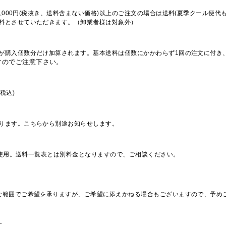
,000円(税抜き、送料含まない価格)以上のご注文の場合は送料(夏季クール便代
料とさせていただきます。（卸業者様は対象外）
が購入個数分だけ加算されます。基本送料は個数にかかわらず1回の注文に付き
すのでご注意下さい。
税込)
ります。こちらから別途お知らせします。
を使用。送料一覧表とは別料金となりますので、ご相談ください。
な範囲でご希望を承りますが、ご希望に添えかねる場合もございますので、予め
す。