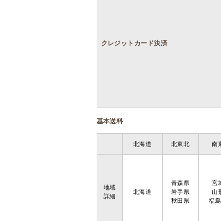
クレジットカード決済
基本送料
北海道
北東北
南
青森県
宮
地域
北海道
岩手県
山
詳細
秋田県
福