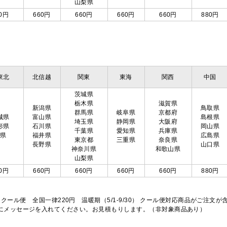
山梨県
0円
660円
660円
660円
660円
880円
東北
北信越
関東
東海
関西
中国
茨城県
栃木県
滋賀県
新潟県
鳥取県
群馬県
岐阜県
京都府
城県
富山県
島根県
埼玉県
静岡県
大阪府
形県
石川県
岡山県
千葉県
愛知県
兵庫県
島県
福井県
広島県
東京都
三重県
奈良県
長野県
山口県
神奈川県
和歌山県
山梨県
0円
660円
660円
660円
660円
880円
※クール便 全国一律220円 温暖期（5/1-9/30） クール便対応商品がご
欄にメッセージを入れてください。お見積もりします。（非対象商品あり）