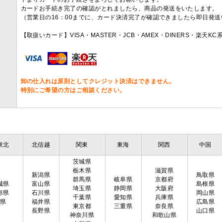
カードお手続き完了の確認がとれましたら、商品の発送をいたします。
（営業日の16：00までに、カード決済完了が確認できましたら即日発
【取扱いカード】VISA・MASTER・JCB・AMEX・DINERS・楽天K
卸の仕入れは原則としてクレジット決済はできません。
特別にご希望の方はご相談ください。
東北
北信越
関東
東海
関西
中国
茨城県
栃木県
滋賀県
新潟県
鳥取県
群馬県
岐阜県
京都府
城県
富山県
島根県
埼玉県
静岡県
大阪府
形県
石川県
岡山県
千葉県
愛知県
兵庫県
島県
福井県
広島県
東京都
三重県
奈良県
長野県
山口県
神奈川県
和歌山県