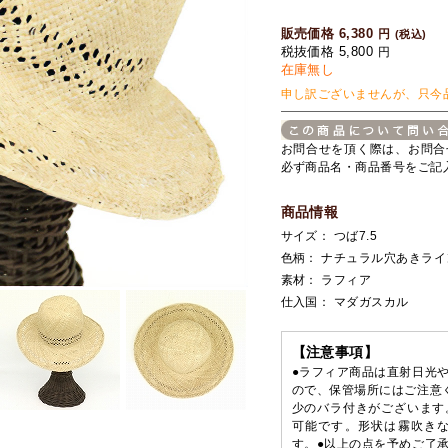
販売価格 6,380
円
(税込)
税抜価格 5,800
円
在庫無し
申し訳ございませんが、只今
お問合せを頂く際は、お問合
必ず商品名・商品番号をご記
商品情報
サイズ： つば7.5
色柄： ナチュラル穴あきライ
素材： ラフィア
仕入国： マダガスカル
【注意事項】
●ラフィア商品は直射日光
ので、保管場所にはご注意
少のバラ付きがございます
可能です。形状は霧吹き
す。●以上の点を予めご了