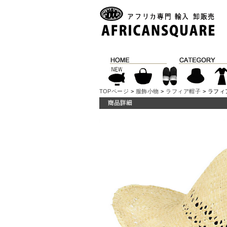
TOPページ
>
服飾小物
>
ラフィア帽子
> ラフィ