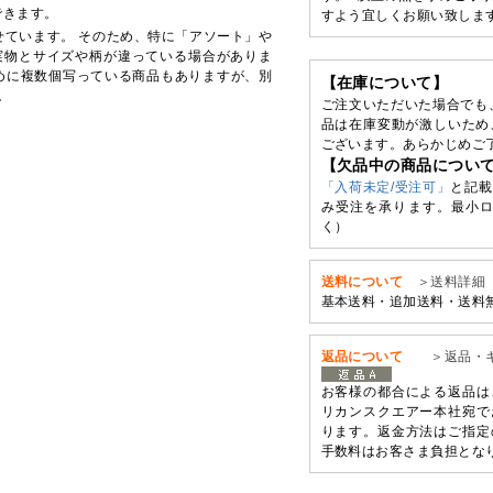
できます。
すよう宜しくお願い致しま
せています。 そのため、特に「アソート」や
実物とサイズや柄が違っている場合がありま
めに複数個写っている商品もありますが、別
【在庫について】
。
ご注文いただいた場合でも
品は在庫変動が激しいため
ございます。あらかじめご
【欠品中の商品につい
「入荷未定/受注可」
と記載
み受注を承ります。最小ロ
く）
送料について
＞送料詳細
基本送料・追加送料・送料
返品について
＞返品・
お客様の都合による返品は
リカンスクエアー本社宛で
ります。返金方法はご指定
手数料はお客さま負担とな