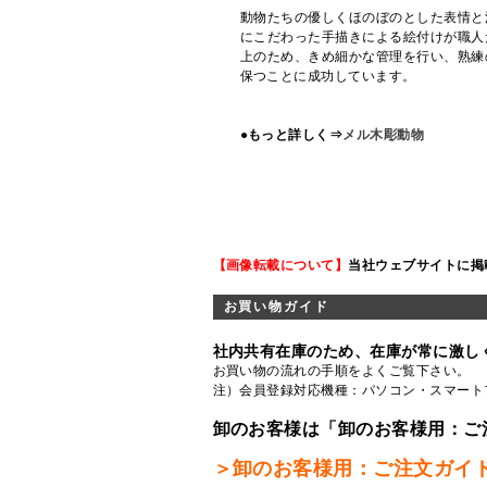
動物たちの優しくほのぼのとした表情と
にこだわった手描きによる絵付けが職人
上のため、きめ細かな管理を行い、熟練
保つことに成功しています。
●もっと詳しく⇒
メル木彫動物
【画像転載について】
当社ウェブサイトに掲
お買い物ガイド
社内共有在庫のため、在庫が常に激し
お買い物の流れの手順をよくご覧
下さい。
注）会員登録対応機種：パソコン・スマート
卸のお客様は「卸のお客様用：ご
＞卸のお客様用：ご注文ガイ