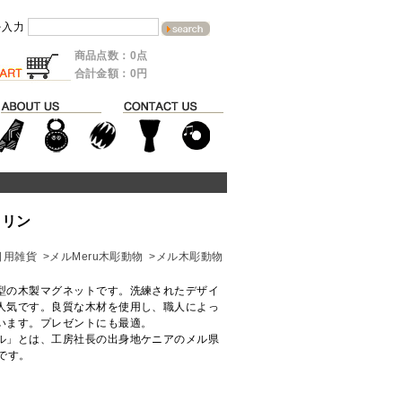
を入力
商品点数：0点
合計金額：0円
キリン
日用雑貨
>メルMeru木彫動物
>メル木彫動物
型の木製マグネットです。洗練されたデザイ
人気です。良質な木材を使用し、職人によっ
います。プレゼントにも最適。
ル」とは、工房社長の出身地ケニアのメル県
ムです。