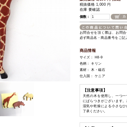
税抜価格 1,000
円
在庫 要確認
個数：
お問合せを頂く際は、お問合
必ず商品名・商品番号をご記
商品情報
サイズ： H8-9
色柄： キリン
素材： 木・磁石
仕入国： ケニア
【注意事項】
天然の木を使用し、一つ一
にばらつきがございます。
湿気や乾燥による小さなひ
了承ください。