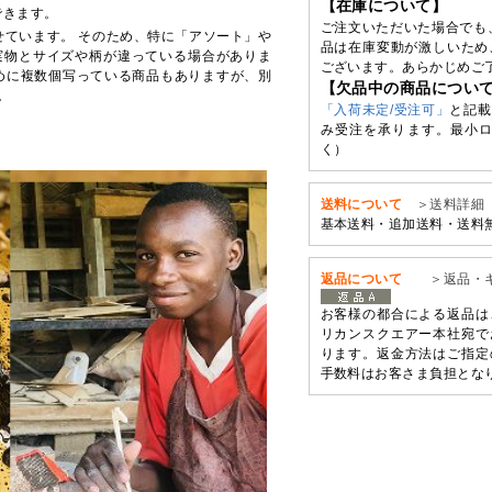
【在庫について】
できます。
ご注文いただいた場合でも
せています。 そのため、特に「アソート」や
品は在庫変動が激しいため
実物とサイズや柄が違っている場合がありま
ございます。あらかじめご
めに複数個写っている商品もありますが、別
【欠品中の商品につい
。
「入荷未定/受注可」
と記載
み受注を承ります。最小ロ
く）
送料について
＞送料詳細
基本送料・追加送料・送料
返品について
＞返品・
お客様の都合による返品は
リカンスクエアー本社宛で
ります。返金方法はご指定
手数料はお客さま負担とな