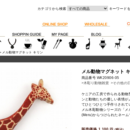
カテゴリから検索
キーワード
> メル動物マグネット キリン
メル動物マグネット 
商品番号 WK20906-05
>木彫り動物雑貨
>その他の
ケニアの工房で作られる動物
ンと動物たちの優しい表情が
てひとつひとつ手作りされて
メル木彫動物シリーズの「メ
(Meru)からつけられたネー
販売価格 1,100
円
(税込)