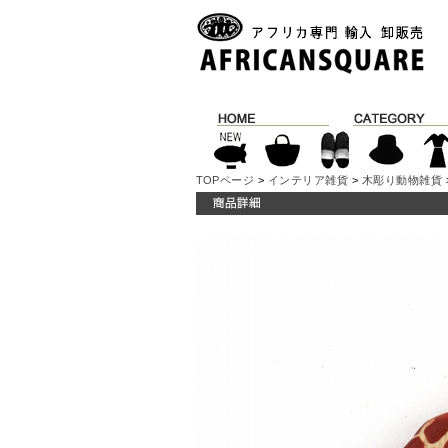
TOPページ
>
インテリア雑貨
>
木彫り動物雑貨