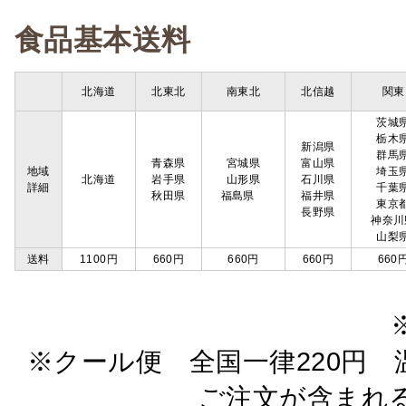
食品基本送料
北海道
北東北
南東北
北信越
関東
茨城
栃木
新潟県
群馬
青森県
宮城県
富山県
地域
埼玉
北海道
岩手県
山形県
石川県
詳細
千葉
秋田県
福島県
福井県
東京
長野県
神奈川
山梨
送料
1100円
660円
660円
660円
660
※クール便 全国一律220円 温
ご注文が含まれ