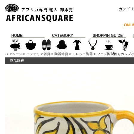
カテゴリ
TOPページ
>
インテリア雑貨
>
陶器雑貨
>
モロッコ陶器
> フェズ陶製飾りカップ小