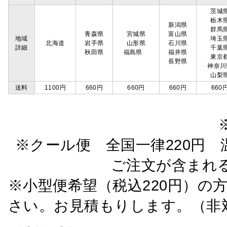
茨城
栃木
新潟県
群馬
青森県
宮城県
富山県
地域
埼玉
北海道
岩手県
山形県
石川県
詳細
千葉
秋田県
福島県
福井県
東京
長野県
神奈川
山梨
送料
1100円
660円
660円
660円
660
※クール便 全国一律220円 温
ご注文が含まれ
※小型便希望（税込220円）の
さい。お見積もりします。（非