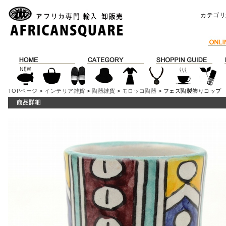
カテゴリ
TOPページ
>
インテリア雑貨
>
陶器雑貨
>
モロッコ陶器
> フェズ陶製飾りコップ 