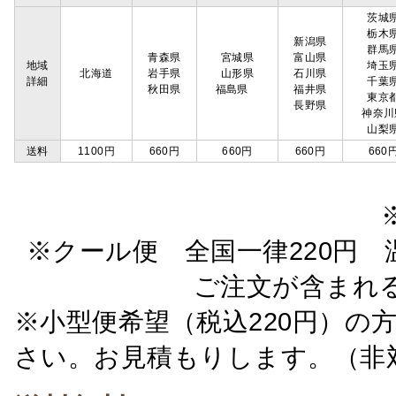
茨城
栃木
新潟県
群馬
青森県
宮城県
富山県
地域
埼玉
北海道
岩手県
山形県
石川県
詳細
千葉
秋田県
福島県
福井県
東京
長野県
神奈川
山梨
送料
1100円
660円
660円
660円
660
※クール便 全国一律220円 温
ご注文が含まれ
※小型便希望（税込220円）の
さい。お見積もりします。（非