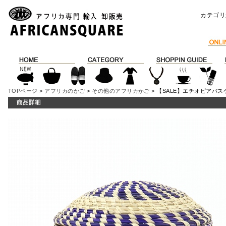
カテゴリ
TOPページ
>
アフリカのかご
>
その他のアフリカかご
> 【SALE】エチオピアバス