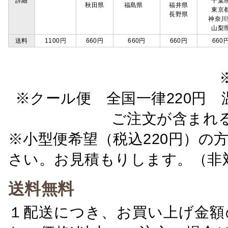
詳細
千葉
秋田県
福島県
福井県
東京
長野県
神奈川
山梨
送料
1100円
660円
660円
660円
660
※クール便 全国一律220円 温
ご注文が含まれ
※小型便希望（税込220円）の
さい。お見積もりします。（非
送料無料
１配送につき、お買い上げ金額の