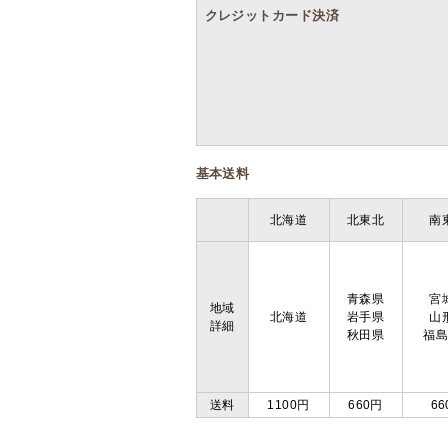
クレジットカード決済
基本送料
北海道
北東北
南
青森県
宮
地域
北海道
岩手県
山
詳細
秋田県
福
送料
1100円
660円
66