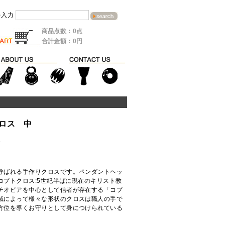
を入力
商品点数：0点
合計金額：0円
ロス 中
ド
呼ばれる手作りクロスです。ペンダントヘッ
コプトクロス:5世紀半ばに現在のキリスト教
チオピアを中心として信者が存在する「コプ
域によって様々な形状のクロスは職人の手で
方位を導くお守りとして身につけられている