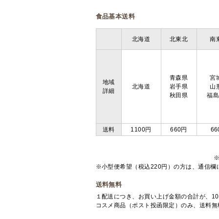
食品基本送料
北海道
北東北
南
青森県
宮
地域
北海道
岩手県
山
詳細
秋田県
福
送料
1100円
660円
66
※小型便希望（税込220円）の方は、通信
送料無料
１配送につき、お買い上げ金額の合計が、10
コスメ商品（ポスト投函限定）のみ、送料無