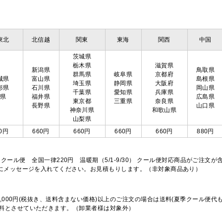
東北
北信越
関東
東海
関西
中国
茨城県
栃木県
滋賀県
新潟県
鳥取県
群馬県
岐阜県
京都府
城県
富山県
島根県
埼玉県
静岡県
大阪府
形県
石川県
岡山県
千葉県
愛知県
兵庫県
島県
福井県
広島県
東京都
三重県
奈良県
長野県
山口県
神奈川県
和歌山県
山梨県
0円
660円
660円
660円
660円
880円
※クール便 全国一律220円 温暖期（5/1-9/30） クール便対応商品がご
欄にメッセージを入れてください。お見積もりします。（非対象商品あり）
,000円(税抜き、送料含まない価格)以上のご注文の場合は送料(夏季クール便代
料とさせていただきます。（卸業者様は対象外）