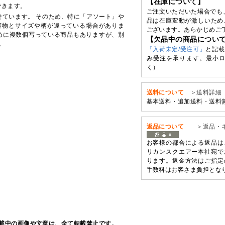
【在庫について】
できます。
ご注文いただいた場合でも
せています。 そのため、特に「アソート」や
品は在庫変動が激しいため
実物とサイズや柄が違っている場合がありま
ございます。あらかじめご
めに複数個写っている商品もありますが、別
【欠品中の商品につい
。
「入荷未定/受注可」
と記載
み受注を承ります。最小ロ
く）
送料について
＞送料詳細
基本送料・追加送料・送料
返品について
＞返品・
お客様の都合による返品は
リカンスクエアー本社宛で
ります。返金方法はご指定
手数料はお客さま負担とな
載中の画像や文章は、全て転載禁止です。