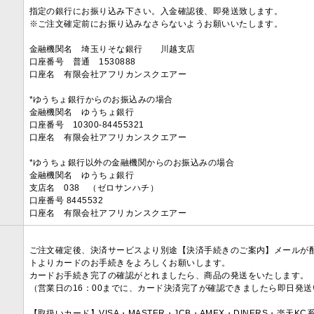
指定の銀行にお振り込み下さい。入金確認後、即発送致します。
※ご注文確定前にお振り込みなさらないようお願いいたします。
金融機関名 埼玉りそな銀行 川越支店
口座番号 普通 1530888
口座名 有限会社アフリカンスクエアー
*ゆうちょ銀行からのお振込みの場合
金融機関名 ゆうちょ銀行
口座番号 10300-84455321
口座名 有限会社アフリカンスクエアー
*ゆうちょ銀行以外の金融機関からのお振込みの場合
金融機関名 ゆうちょ銀行
支店名 038 （ゼロサンハチ）
口座番号 8445532
口座名 有限会社アフリカンスクエアー
ご注文確定後、決済サービスより別途【決済手続きのご案内】メールが
トよりカードのお手続きをよろしくお願いします。
カードお手続き完了の確認がとれましたら、商品の発送をいたします。
（営業日の16：00までに、カード決済完了が確認できましたら即日発
【取扱いカード】VISA・MASTER・JCB・AMEX・DINERS・楽天K