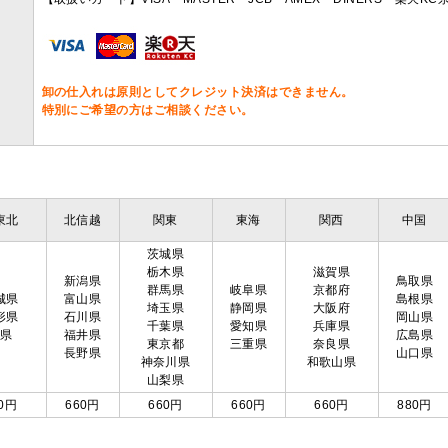
卸の仕入れは原則としてクレジット決済はできません。
特別にご希望の方はご相談ください。
東北
北信越
関東
東海
関西
中国
茨城県
栃木県
滋賀県
新潟県
鳥取県
群馬県
岐阜県
京都府
城県
富山県
島根県
埼玉県
静岡県
大阪府
形県
石川県
岡山県
千葉県
愛知県
兵庫県
島県
福井県
広島県
東京都
三重県
奈良県
長野県
山口県
神奈川県
和歌山県
山梨県
0円
660円
660円
660円
660円
880円