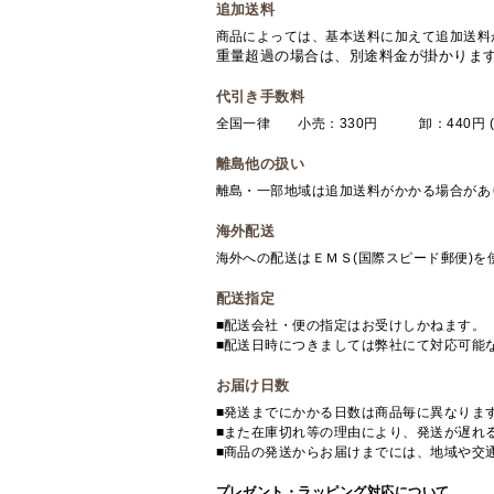
追加送料
商品によっては、基本送料に加えて追加送料
重量超過の場合は、別途料金が掛かりま
代引き手数料
全国一律 小売：330円 卸：440円 (
離島他の扱い
離島・一部地域は追加送料がかかる場合があ
海外配送
海外への配送はＥＭＳ(国際スピード郵便)
配送指定
■配送会社・便の指定はお受けしかねます。
■配送日時につきましては弊社にて対応可能
お届け日数
■発送までにかかる日数は商品毎に異なりま
■また在庫切れ等の理由により、発送が遅れ
■商品の発送からお届けまでには、地域や交
プレゼント・ラッピング対応について