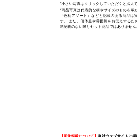
*小さい写真はクリックしていただくと拡大
*商品写真は代表的な柄やサイズのものを載
「色柄アソート」などと記載のある商品は
す。 また、個体差や雰囲気をお伝えするた
途記載のない限りセット商品ではありません
【画像転載について】
当社ウェブサイトに掲