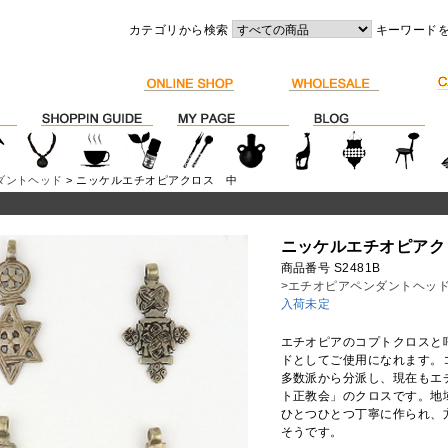
カテゴリから検索
キーワード
ダントヘッド
> ニッケルエチオピアクロス 中
ニッケルエチオピアク
商品番号 S2481B
>エチオピアペンダントヘッ
入荷未定
エチオピアのコプトクロスと
ドとしてご使用になれます。
多数派から分派し、現在もエ
ト正教会」のクロスです。地
ひとつひとつ丁寧に作られ、
そうです。