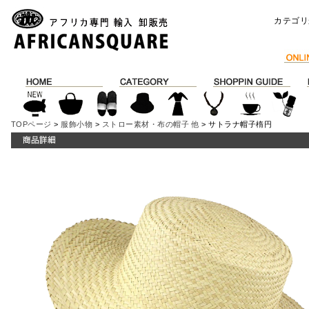
カテゴリ
TOPページ
>
服飾小物
>
ストロー素材・布の帽子 他
> サトラナ帽子楕円