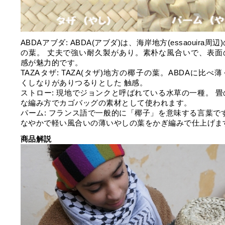
ABDAアブダ: ABDA(アブダ)は、海岸地方(essaouira周辺
の葉。 丈夫で強い耐久製があり。素朴な風合いで、表面
感が魅力的です。
TAZAタザ: TAZA(タザ)地方の椰子の葉。ABDAに比べ
くしなりがありつるりとした 触感。
ストロー: 現地でジョンクと呼ばれている水草の一種。 畳
な編み方でカゴバッグの素材として使われます。
パーム: フランス語で一般的に「椰子」を意味する言葉です
なやかで軽い風合いの薄いやしの葉をかぎ編みで仕上げま
商品解説