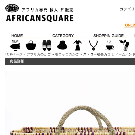
カテゴリ
TOPページ
>
アフリカのかご
>
モロッコのかご
> ストロー横長カゴ L ドームハンド