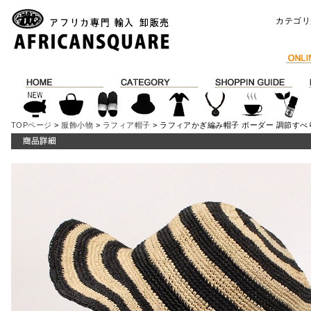
カテゴリ
TOPページ
>
服飾小物
>
ラフィア帽子
> ラフィアかぎ編み帽子 ボーダー 調節すべ