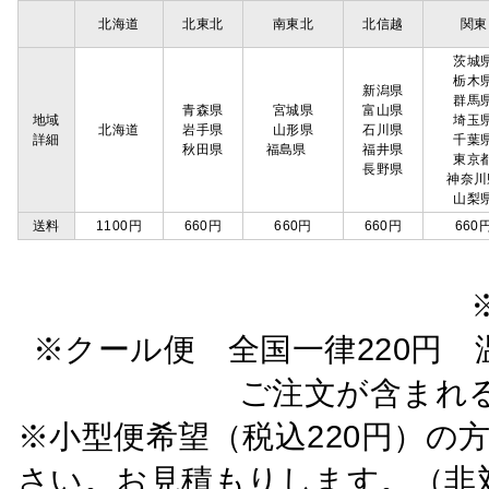
北海道
北東北
南東北
北信越
関東
茨城
栃木
新潟県
群馬
青森県
宮城県
富山県
地域
埼玉
北海道
岩手県
山形県
石川県
詳細
千葉
秋田県
福島県
福井県
東京
長野県
神奈川
山梨
送料
1100円
660円
660円
660円
660
※クール便 全国一律220円 温
ご注文が含まれ
※小型便希望（税込220円）の
さい。お見積もりします。（非