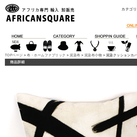
カテゴリ
TOPページ
>
布・ホームファブリック
>
泥染布
>
泥染布小物
> 泥染クッションカバ