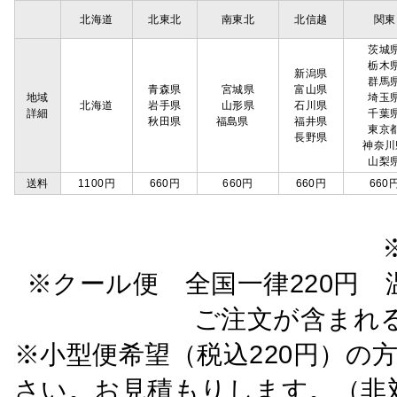
北海道
北東北
南東北
北信越
関東
茨城
栃木
新潟県
群馬
青森県
宮城県
富山県
地域
埼玉
北海道
岩手県
山形県
石川県
詳細
千葉
秋田県
福島県
福井県
東京
長野県
神奈川
山梨
送料
1100円
660円
660円
660円
660
※クール便 全国一律220円 温
ご注文が含まれ
※小型便希望（税込220円）の
さい。お見積もりします。（非