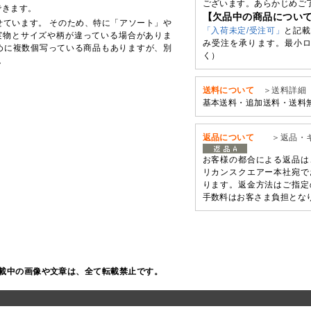
ございます。あらかじめご
できます。
【欠品中の商品につい
せています。 そのため、特に「アソート」や
「入荷未定/受注可」
と記載
実物とサイズや柄が違っている場合がありま
み受注を承ります。最小ロ
めに複数個写っている商品もありますが、別
く）
。
送料について
＞送料詳細
基本送料・追加送料・送料
返品について
＞返品・
お客様の都合による返品は
リカンスクエアー本社宛で
ります。返金方法はご指定
手数料はお客さま負担とな
載中の画像や文章は、全て転載禁止です。