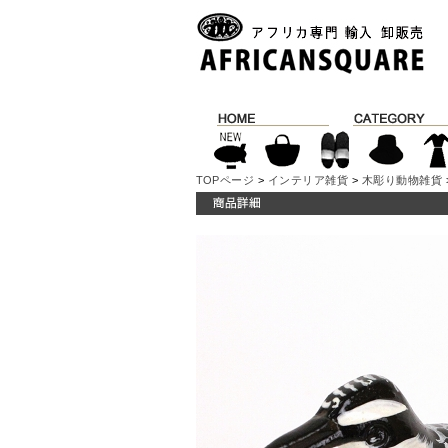
TOPページ
>
インテリア雑貨
>
木彫り動物雑貨