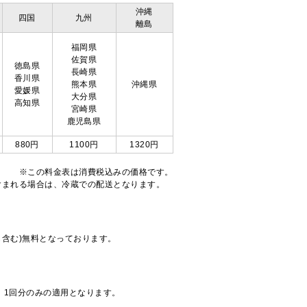
沖縄
四国
九州
離島
福岡県
佐賀県
徳島県
長崎県
香川県
熊本県
沖縄県
愛媛県
大分県
高知県
宮崎県
鹿児島県
880円
1100円
1320円
※この料金表は消費税込みの価格です。
注文が含まれる場合は、冷蔵での配送となります。
も含む)無料となっております。
、1回分のみの適用となります。