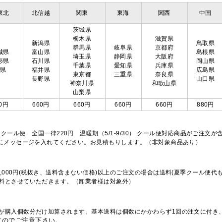
東北
北信越
関東
東海
関西
中国
茨城県
栃木県
滋賀県
新潟県
鳥取県
群馬県
岐阜県
京都府
城県
富山県
島根県
埼玉県
静岡県
大阪府
形県
石川県
岡山県
千葉県
愛知県
兵庫県
島県
福井県
広島県
東京都
三重県
奈良県
長野県
山口県
神奈川県
和歌山県
山梨県
0円
660円
660円
660円
660円
880円
※クール便 全国一律220円 温暖期（5/1-9/30） クール便対応商品がご
欄にメッセージを入れてください。お見積もりします。（非対象商品あり）
,000円(税抜き、送料含まない価格)以上のご注文の場合は送料(夏季クール便代
料とさせていただきます。（卸業者様は対象外）
が購入個数分だけ加算されます。基本送料は個数にかかわらず1回の注文に付き
すのでご注意下さい。