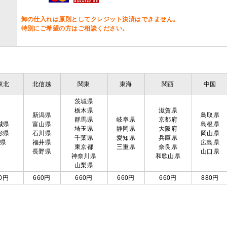
卸の仕入れは原則としてクレジット決済はできません。
特別にご希望の方はご相談ください。
東北
北信越
関東
東海
関西
中国
茨城県
栃木県
滋賀県
新潟県
鳥取県
群馬県
岐阜県
京都府
城県
富山県
島根県
埼玉県
静岡県
大阪府
形県
石川県
岡山県
千葉県
愛知県
兵庫県
島県
福井県
広島県
東京都
三重県
奈良県
長野県
山口県
神奈川県
和歌山県
山梨県
0円
660円
660円
660円
660円
880円