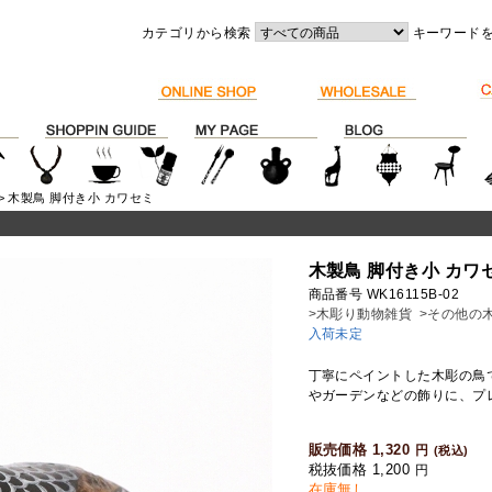
カテゴリから検索
キーワード
> 木製鳥 脚付き小 カワセミ
木製鳥 脚付き小 カワ
商品番号 WK16115B-02
>木彫り動物雑貨
>その他の
入荷未定
丁寧にペイントした木彫の鳥
やガーデンなどの飾りに、プ
販売価格 1,320
円
(税込)
税抜価格 1,200
円
在庫無し