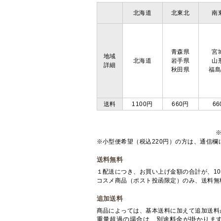
北海道
北東北
南
青森県
宮
地域
北海道
岩手県
山
詳細
秋田県
福
送料
1100円
660円
66
※小型便希望（税込220円）の方は、通信
送料無料
１配送につき、お買い上げ金額の合計が、10
コスメ商品（ポスト投函限定）のみ、送料無
追加送料
商品によっては、基本送料に加えて追加送料
重量超過の場合は、別途料金が掛かりま