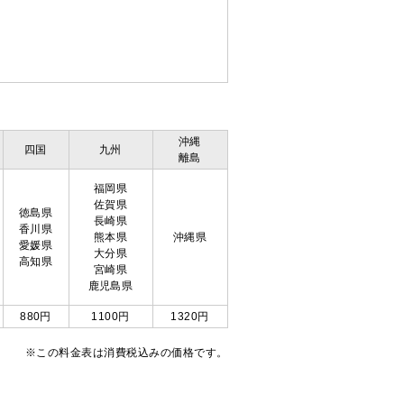
沖縄
四国
九州
離島
福岡県
佐賀県
徳島県
長崎県
香川県
熊本県
沖縄県
愛媛県
大分県
高知県
宮崎県
鹿児島県
880円
1100円
1320円
※この料金表は消費税込みの価格です。