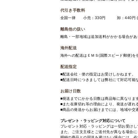
代引き手数料
全国一律 小売：330円 卸：440円 (
離島他の扱い
離島・一部地域は追加送料がかかる場合があ
海外配送
海外への配送はＥＭＳ(国際スピード郵便)
配送指定
■配送会社・便の指定はお受けしかねます。
■配送日時につきましては弊社にて対応可能
お届け日数
■発送までにかかる日数は商品毎に異なりま
■また在庫切れ等の理由により、発送が遅れ
■商品の発送からお届けまでには、地域や交
プレゼント・ラッピング対応について
プレゼント対応・ラッピングは一切お受けし
また、ご注文主様とご送付先が異なる場合に
明細の商品との同送を避けたい場合には、必