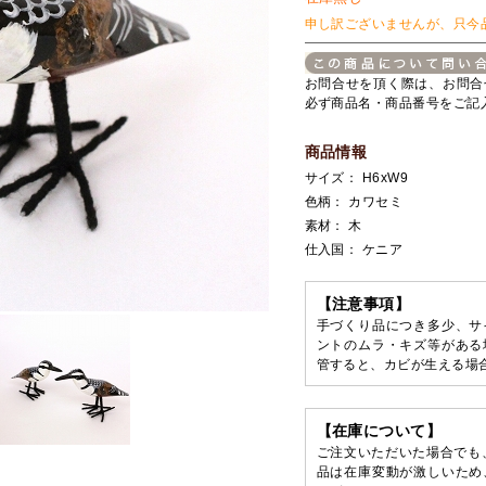
申し訳ございませんが、只今
お問合せを頂く際は、お問合
必ず商品名・商品番号をご記
商品情報
サイズ： H6xW9
色柄： カワセミ
素材： 木
仕入国： ケニア
【注意事項】
手づくり品につき多少、サ
ントのムラ・キズ等がある
管すると、カビが生える場
【在庫について】
ご注文いただいた場合でも
品は在庫変動が激しいため