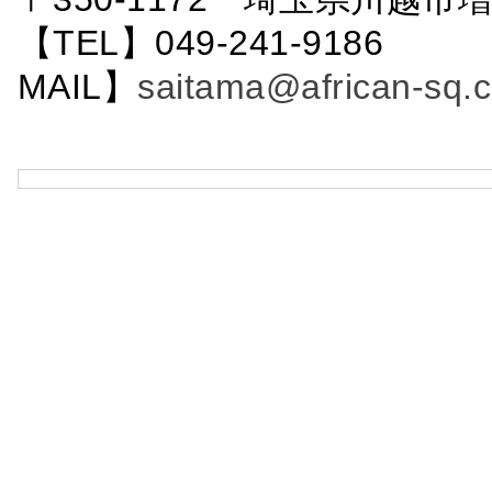
【TEL】049-241-9186 
MAIL】
saitama@african-sq.c