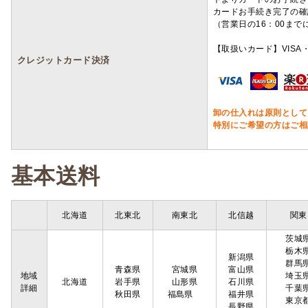
カードお手続き完了の確
（営業日の16：00ま
【取扱いカード】VISA・
クレジットカード決済
卸の仕入れは原則として
特別にご希望の方はご相
基本送料
北海道
北東北
南東北
北信越
関東
茨城
栃木
新潟県
群馬
青森県
宮城県
富山県
地域
埼玉
北海道
岩手県
山形県
石川県
詳細
千葉
秋田県
福島県
福井県
東京
長野県