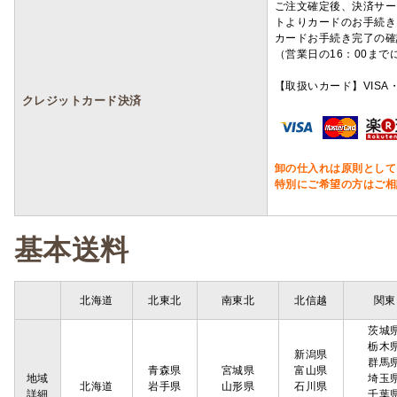
ご注文確定後、決済サー
トよりカードのお手続き
カードお手続き完了の確
（営業日の16：00ま
【取扱いカード】VISA・
クレジットカード決済
卸の仕入れは原則として
特別にご希望の方はご相
基本送料
北海道
北東北
南東北
北信越
関東
茨城
栃木
新潟県
群馬
青森県
宮城県
富山県
地域
埼玉
北海道
岩手県
山形県
石川県
詳細
千葉