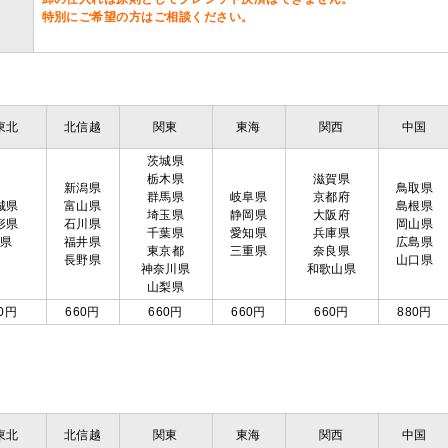
特別にご希望の方はご相談ください。
東北
北信越
関東
東海
関西
中国
茨城県
栃木県
滋賀県
新潟県
鳥取県
群馬県
岐阜県
京都府
城県
富山県
島根県
埼玉県
静岡県
大阪府
形県
石川県
岡山県
千葉県
愛知県
兵庫県
島県
福井県
広島県
東京都
三重県
奈良県
長野県
山口県
神奈川県
和歌山県
山梨県
0円
660円
660円
660円
660円
880円
東北
北信越
関東
東海
関西
中国