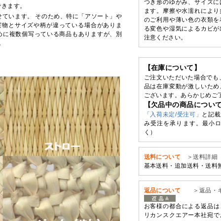
つき形のゆがみ、サイズに
できます。
ます。摩擦や水濡れにより
せています。 そのため、特に「アソート」や
のご利用や薄い色の衣類を
実物とサイズや柄が違っている場合がありま
る変色や湿気によるカビが
めに複数個写っている商品もありますが、別
注意ください。
。
【在庫について】
ご注文いただいた場合でも
品は在庫変動が激しいため
ございます。あらかじめご
【欠品中の商品につい
「入荷未定/受注可」
と記載
み受注を承ります。最小ロ
く）
送料について
＞送料詳細
基本送料・追加送料・送料
返品について
＞返品・
お客様の都合による返品は
リカンスクエアー本社宛で