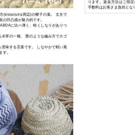
ります。返金方法はご指定
手数料はお客さま負担とな
方(essaouira周辺)の椰子の葉。 丈夫で
面の凹凸感が魅力的です。
の葉。ABDAに比べ薄く、軽くしなりがありつ
る水草の一種。 畳のような編み方でカゴ
を意味する言葉です。 しなやかで軽い風
ます。