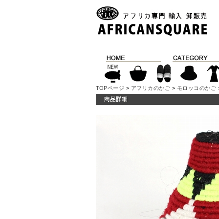
TOPページ
>
アフリカのかご
>
モロッコのかご