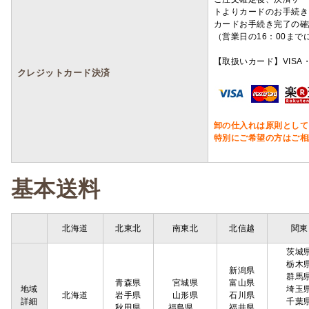
トよりカードのお手続き
カードお手続き完了の確
（営業日の16：00ま
【取扱いカード】VISA・
クレジットカード決済
卸の仕入れは原則として
特別にご希望の方はご相
基本送料
北海道
北東北
南東北
北信越
関東
茨城
栃木
新潟県
群馬
青森県
宮城県
富山県
地域
埼玉
北海道
岩手県
山形県
石川県
詳細
千葉
秋田県
福島県
福井県