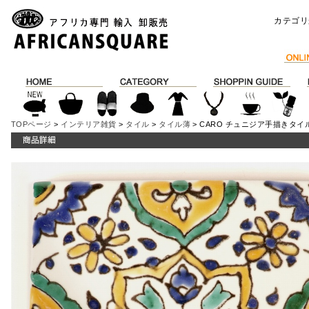
カテゴリ
TOPページ
>
インテリア雑貨
>
タイル
>
タイル薄
> CARO チュニジア手描きタイル 