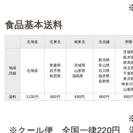
食品基本送料
北海道
北東北
南東北
北信越
関東
茨城
栃木
新潟県
群馬
青森県
宮城県
富山県
地域
埼玉
北海道
岩手県
山形県
石川県
詳細
千葉
秋田県
福島県
福井県
東京
長野県
神奈川
山梨
送料
1100円
660円
660円
660円
660
※クール便 全国一律220円 温