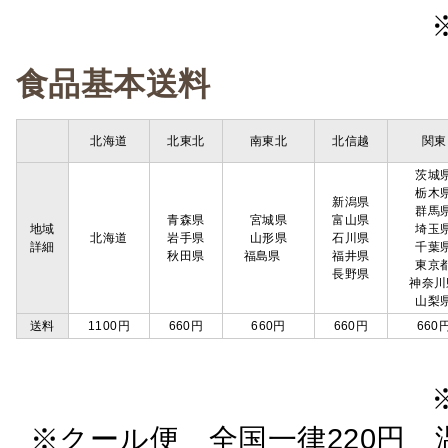
食品基本送料
北海道
北東北
南東北
北信越
関東
茨城
栃木
新潟県
群馬
青森県
宮城県
富山県
地域
埼玉
北海道
岩手県
山形県
石川県
詳細
千葉
秋田県
福島県
福井県
東京
長野県
神奈川
山梨
送料
1100円
660円
660円
660円
660
※クール便 全国一律220円 温