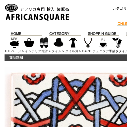
カテゴリ
TOPページ
>
インテリア雑貨
>
タイル
>
タイル薄
> CARO チュニジア手描きタイル 