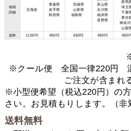
群馬
青森県
宮城県
富山県
地域
埼玉
北海道
岩手県
山形県
石川県
詳細
千葉
秋田県
福島県
福井県
東京
長野県
神奈川
山梨
送料
1100円
660円
660円
660円
660
※クール便 全国一律220円 温
ご注文が含まれ
※小型便希望（税込220円）の
さい。お見積もりします。（非
送料無料