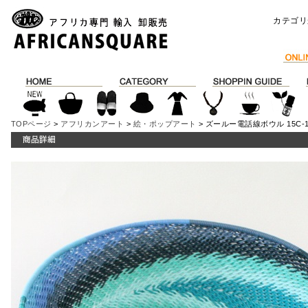
カテゴリ
TOPページ
>
アフリカンアート
>
絵・ポップアート
> ズールー電話線ボウル 15C-1