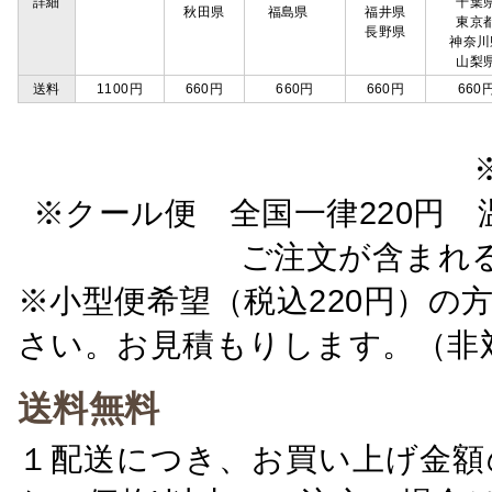
詳細
千葉
秋田県
福島県
福井県
東京
長野県
神奈川
山梨
送料
1100円
660円
660円
660円
660
※クール便 全国一律220円 温
ご注文が含まれ
※小型便希望（税込220円）の
さい。お見積もりします。（非
送料無料
１配送につき、お買い上げ金額の