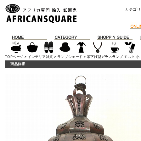
カテゴリ
TOPページ
>
インテリア雑貨
>
ランプシェード
> 吊下げ型ガラスランプ モスク 小