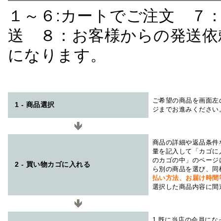
１～６:カートでご注文 ７
送 ８：お客様からの発送依
になります。
ご希望の商品を画面左
1 - 商品選択
ジまでお進みください
商品の詳細や返品条件
量を記入して「カゴに
のカゴの中」のページ
2 - 買い物カゴに入れる
ら別の商品を選び、同
払い方法、お届け時
選択した商品内容に間
1.既に当店の会員に