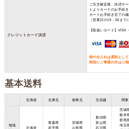
ご注文確定後、決済サー
トよりカードのお手続き
カードお手続き完了の確
（営業日の16：00ま
【取扱いカード】VISA・
クレジットカード決済
卸の仕入れは原則として
特別にご希望の方はご相
基本送料
北海道
北東北
南東北
北信越
関東
茨城
栃木
新潟県
群馬
青森県
宮城県
富山県
地域
埼玉
北海道
岩手県
山形県
石川県