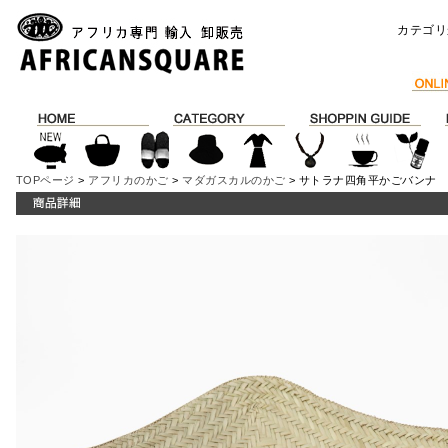
カテゴリ
TOPページ
>
アフリカのかご
>
マダガスカルのかご
> サトラナ四角平かごバンナ