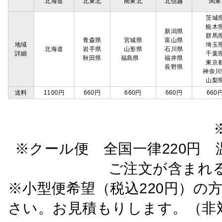
北海道
北東北
南東北
北信越
関東
茨城
栃木
新潟県
群馬
青森県
宮城県
富山県
地域
埼玉
北海道
岩手県
山形県
石川県
詳細
千葉
秋田県
福島県
福井県
東京
長野県
神奈川
山梨
送料
1100円
660円
660円
660円
660
※クール便 全国一律220円 温
ご注文が含まれ
※小型便希望（税込220円）の
さい。お見積もりします。（非