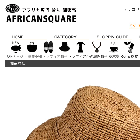
カテゴリ
TOPページ
>
服飾小物
>
ラフィア帽子
> ラフィアかぎ編み帽子 草木染 Rotra 樹皮