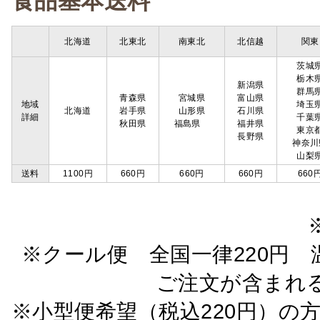
食品基本送料
北海道
北東北
南東北
北信越
関東
茨城
栃木
新潟県
群馬
青森県
宮城県
富山県
地域
埼玉
北海道
岩手県
山形県
石川県
詳細
千葉
秋田県
福島県
福井県
東京
長野県
神奈川
山梨
送料
1100円
660円
660円
660円
660
※クール便 全国一律220円 温
ご注文が含まれ
※小型便希望（税込220円）の