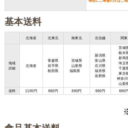
特別にご希望の方はご相
基本送料
北海道
北東北
南東北
北信越
関東
茨城
栃木
新潟県
群馬
青森県
宮城県
富山県
地域
埼玉
北海道
岩手県
山形県
石川県
詳細
千葉
秋田県
福島県
福井県
東京
長野県
神奈川
山梨
送料
1100円
660円
660円
660円
660