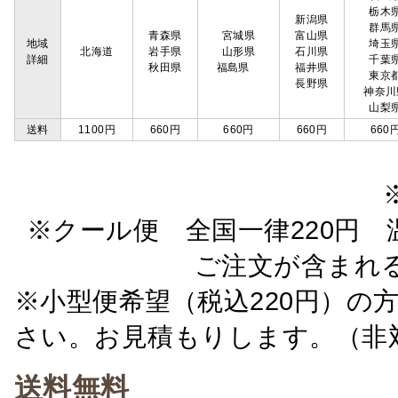
栃木
新潟県
群馬
青森県
宮城県
富山県
地域
埼玉
北海道
岩手県
山形県
石川県
詳細
千葉
秋田県
福島県
福井県
東京
長野県
神奈川
山梨
送料
1100円
660円
660円
660円
660
※クール便 全国一律220円 温
ご注文が含まれ
※小型便希望（税込220円）の
さい。お見積もりします。（非
送料無料