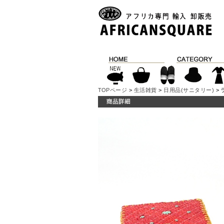
TOPページ
>
生活雑貨
>
日用品(サニタリー)
> 