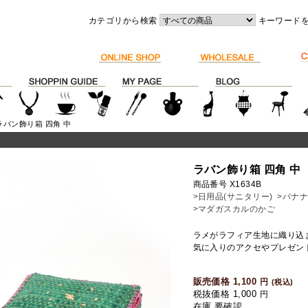
カテゴリから検索
キーワード
ラバン飾り箱 四角 中
ラバン飾り箱 四角 中
商品番号 X1634B
>日用品(サニタリー)
>バナ
>マダガスカルのかご
ラメがラフィア生地に織り込
気に入りのアクセやプレゼン
販売価格 1,100
円
(税込)
税抜価格 1,000
円
在庫 要確認