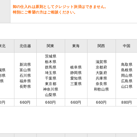
卸の仕入れは原則としてクレジット決済はできません。
特別にご希望の方はご相談ください。
東北
北信越
関東
東海
関西
中国
茨城県
栃木県
滋賀県
新潟県
鳥取県
群馬県
岐阜県
京都府
城県
富山県
島根県
埼玉県
静岡県
大阪府
形県
石川県
岡山県
千葉県
愛知県
兵庫県
島県
福井県
広島県
東京都
三重県
奈良県
長野県
山口県
神奈川県
和歌山県
山梨県
0円
660円
660円
660円
660円
880円