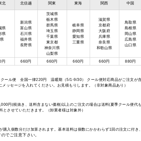
東北
北信越
関東
東海
関西
中国
茨城県
栃木県
滋賀県
新潟県
鳥取県
群馬県
岐阜県
京都府
城県
富山県
島根県
埼玉県
静岡県
大阪府
形県
石川県
岡山県
千葉県
愛知県
兵庫県
島県
福井県
広島県
東京都
三重県
奈良県
長野県
山口県
神奈川県
和歌山県
山梨県
0円
660円
660円
660円
660円
880円
※クール便 全国一律220円 温暖期（5/1-9/30） クール便対応商品がご
欄にメッセージを入れてください。お見積もりします。（非対象商品あり）
,000円(税抜き、送料含まない価格)以上のご注文の場合は送料(夏季クール便代
料とさせていただきます。（卸業者様は対象外）
が購入個数分だけ加算されます。基本送料は個数にかかわらず1回の注文に付き
すのでご注意下さい。