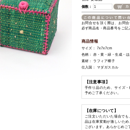
個数：
お問合せを頂く際は、お問合
必ず商品名・商品番号をご記
商品情報
サイズ： 7x7x7cm
色柄： 赤・黄・緑・生成・ほ
素材： ラフィア椰子
仕入国： マダガスカル
【注意事項】
手作り品のため、サイズ・
予めご了承ください。
【在庫について】
ご注文いただいた場合でも
品は在庫変動が激しいため
ございます。あらかじめご