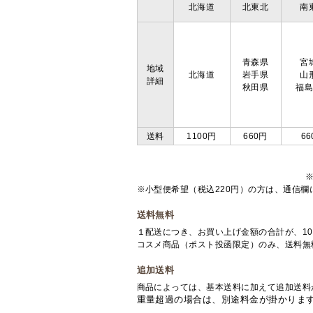
北海道
北東北
南
青森県
宮
地域
北海道
岩手県
山
詳細
秋田県
福
送料
1100円
660円
66
※小型便希望（税込220円）の方は、通信
送料無料
１配送につき、お買い上げ金額の合計が、10
コスメ商品（ポスト投函限定）のみ、送料無
追加送料
商品によっては、基本送料に加えて追加送料
重量超過の場合は、別途料金が掛かりま