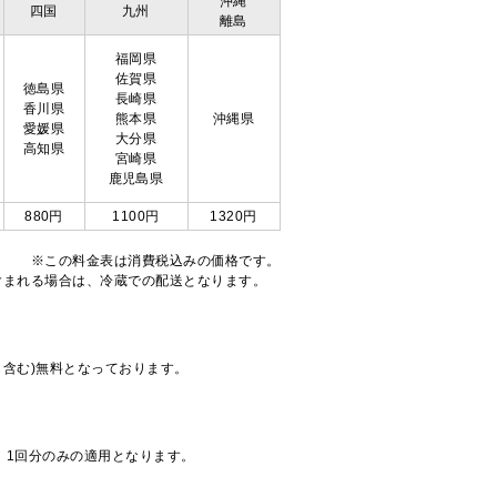
沖縄
四国
九州
離島
福岡県
佐賀県
徳島県
長崎県
香川県
熊本県
沖縄県
愛媛県
大分県
高知県
宮崎県
鹿児島県
880円
1100円
1320円
※この料金表は消費税込みの価格です。
注文が含まれる場合は、冷蔵での配送となります。
も含む)無料となっております。
、1回分のみの適用となります。