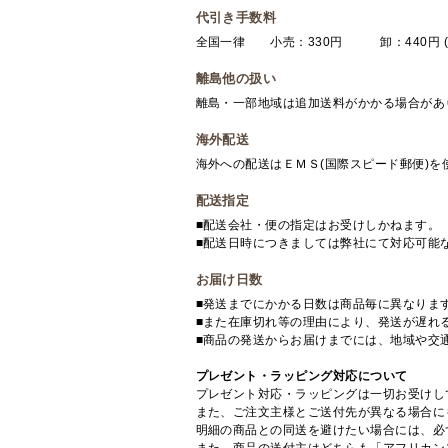
代引き手数料
全国一律 小売：330円 卸：440円 (
離島他の扱い
離島・一部地域は追加送料がかかる場合があ
海外配送
海外への配送はＥＭＳ(国際スピード郵便)
配送指定
■配送会社・便の指定はお受けしかねます。
■配送日時につきましては弊社にて対応可能
お届け日数
■発送までにかかる日数は商品毎に異なりま
■また在庫切れ等の理由により、発送が遅れ
■商品の発送からお届けまでには、地域や交
プレゼント・ラッピング対応について
プレゼント対応・ラッピングは一切お受けし
また、ご注文主様とご送付先が異なる場合に
明細の商品との同送を避けたい場合には、必