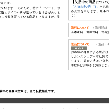
【欠品中の商品につい
できます。
「入荷未定/受注可」
と記載
せています。 そのため、特に「アソート」や
み受注を承ります。最小ロ
実物とサイズや柄が違っている場合がありま
く）
めに複数個写っている商品もありますが、別
。
送料について
＞送料詳細
基本送料・追加送料・送料
返品について
＞返品・
お客様の都合による返品は
リカンスクエアー本社宛で
ります。返金方法はご指定
手数料はお客さま負担とな
載中の画像や文章は、全て転載禁止です。