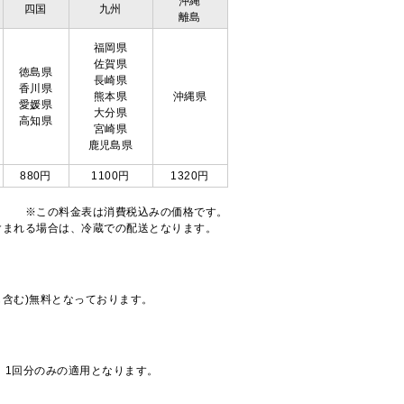
沖縄
四国
九州
離島
福岡県
佐賀県
徳島県
長崎県
香川県
熊本県
沖縄県
愛媛県
大分県
高知県
宮崎県
鹿児島県
880円
1100円
1320円
※この料金表は消費税込みの価格です。
注文が含まれる場合は、冷蔵での配送となります。
も含む)無料となっております。
、1回分のみの適用となります。