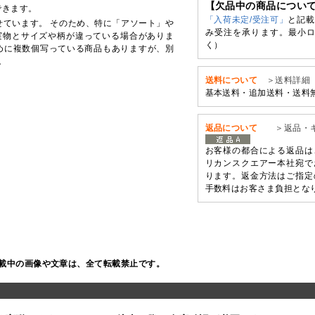
【欠品中の商品につい
できます。
「入荷未定/受注可」
と記載
せています。 そのため、特に「アソート」や
み受注を承ります。最小ロ
実物とサイズや柄が違っている場合がありま
く）
めに複数個写っている商品もありますが、別
。
送料について
＞送料詳細
基本送料・追加送料・送料
返品について
＞返品・
お客様の都合による返品は
リカンスクエアー本社宛で
ります。返金方法はご指定
手数料はお客さま負担とな
載中の画像や文章は、全て転載禁止です。