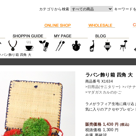
カテゴリから検索
キーワード
ラバン飾り箱 四角 大
ラバン飾り箱 四角 大
商品番号 X1634
>日用品(サニタリー)
>バナ
>マダガスカルのかご
ラメがラフィア生地に織り込
気に入りのアクセやプレゼン
販売価格 1,430
円
(税込)
税抜価格 1,300
円
在庫 要確認