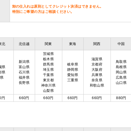
卸の仕入れは原則としてクレジット決済はできません。
特別にご希望の方はご相談ください。
東北
北信越
関東
東海
関西
中国
茨城県
栃木県
滋賀県
新潟県
鳥取県
群馬県
岐阜県
京都府
城県
富山県
島根県
埼玉県
静岡県
大阪府
形県
石川県
岡山県
千葉県
愛知県
兵庫県
島県
福井県
広島県
東京都
三重県
奈良県
長野県
山口県
神奈川県
和歌山県
山梨県
0円
660円
660円
660円
660円
880円