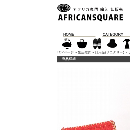
TOPページ
>
生活雑貨
>
日用品(サニタリー)
> 