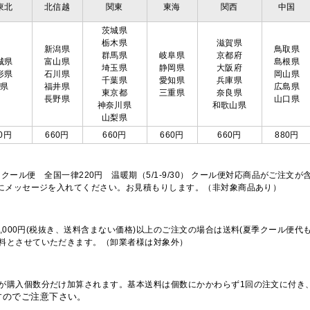
東北
北信越
関東
東海
関西
中国
茨城県
栃木県
滋賀県
新潟県
鳥取県
群馬県
岐阜県
京都府
城県
富山県
島根県
埼玉県
静岡県
大阪府
形県
石川県
岡山県
千葉県
愛知県
兵庫県
島県
福井県
広島県
東京都
三重県
奈良県
長野県
山口県
神奈川県
和歌山県
山梨県
0円
660円
660円
660円
660円
880円
※クール便 全国一律220円 温暖期（5/1-9/30） クール便対応商品がご
欄にメッセージを入れてください。お見積もりします。（非対象商品あり）
,000円(税抜き、送料含まない価格)以上のご注文の場合は送料(夏季クール便代
料とさせていただきます。（卸業者様は対象外）
が購入個数分だけ加算されます。基本送料は個数にかかわらず1回の注文に付き
すのでご注意下さい。