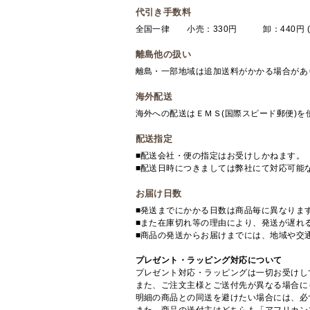
代引き手数料
全国一律 小売：330円 卸：440円 (
離島他の扱い
離島・一部地域は追加送料がかかる場合があ
海外配送
海外への配送はＥＭＳ(国際スピード郵便)
配送指定
■配送会社・便の指定はお受けしかねます。
■配送日時につきましては弊社にて対応可能
お届け日数
■発送までにかかる日数は商品毎に異なりま
■また在庫切れ等の理由により、発送が遅れ
■商品の発送からお届けまでには、地域や交
プレゼント・ラッピング対応について
プレゼント対応・ラッピングは一切お受けし
また、ご注文主様とご送付先が異なる場合に
明細の商品との同送を避けたい場合には、必