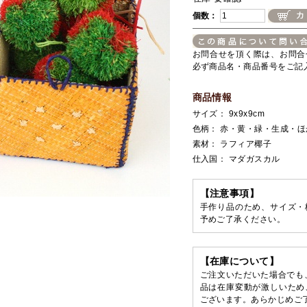
個数：
お問合せを頂く際は、お問合
必ず商品名・商品番号をご記
商品情報
サイズ： 9x9x9cm
色柄： 赤・黄・緑・生成・ほ
素材： ラフィア椰子
仕入国： マダガスカル
【注意事項】
手作り品のため、サイズ・
予めご了承ください。
【在庫について】
ご注文いただいた場合でも
品は在庫変動が激しいため
ございます。あらかじめご