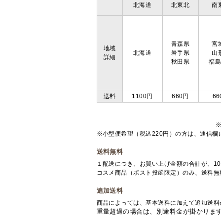
北海道
北東北
南
青森県
宮
地域
北海道
岩手県
山
詳細
秋田県
福
送料
1100円
660円
66
※小型便希望（税込220円）の方は、通信
送料無料
１配送につき、お買い上げ金額の合計が、10
コスメ商品（ポスト投函限定）のみ、送料無
追加送料
商品によっては、基本送料に加えて追加送料
重量超過の場合は、別途料金が掛かりま