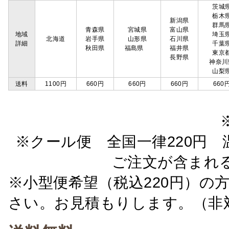
茨城
栃木
新潟県
群馬
青森県
宮城県
富山県
地域
埼玉
北海道
岩手県
山形県
石川県
詳細
千葉
秋田県
福島県
福井県
東京
長野県
神奈川
山梨
送料
1100円
660円
660円
660円
660
※クール便 全国一律220円 温
ご注文が含まれ
※小型便希望（税込220円）の
さい。お見積もりします。（非