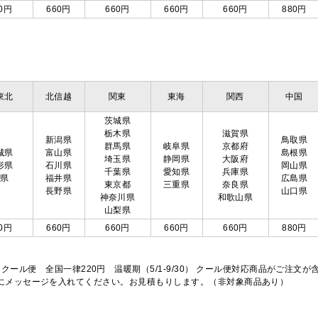
0円
660円
660円
660円
660円
880円
東北
北信越
関東
東海
関西
中国
茨城県
栃木県
滋賀県
新潟県
鳥取県
群馬県
岐阜県
京都府
城県
富山県
島根県
埼玉県
静岡県
大阪府
形県
石川県
岡山県
千葉県
愛知県
兵庫県
島県
福井県
広島県
東京都
三重県
奈良県
長野県
山口県
神奈川県
和歌山県
山梨県
0円
660円
660円
660円
660円
880円
※クール便 全国一律220円 温暖期（5/1-9/30） クール便対応商品がご
欄にメッセージを入れてください。お見積もりします。（非対象商品あり）