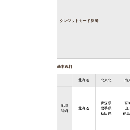
クレジットカード決済
基本送料
北海道
北東北
南
青森県
宮
地域
北海道
岩手県
山
詳細
秋田県
福