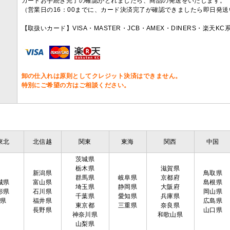
カードお手続き完了の確認がとれましたら、商品の発送をいたします。
（営業日の16：00までに、カード決済完了が確認できましたら即日発
【取扱いカード】VISA・MASTER・JCB・AMEX・DINERS・楽天K
卸の仕入れは原則としてクレジット決済はできません。
特別にご希望の方はご相談ください。
東北
北信越
関東
東海
関西
中国
茨城県
栃木県
滋賀県
新潟県
鳥取県
群馬県
岐阜県
京都府
城県
富山県
島根県
埼玉県
静岡県
大阪府
形県
石川県
岡山県
千葉県
愛知県
兵庫県
島県
福井県
広島県
東京都
三重県
奈良県
長野県
山口県
神奈川県
和歌山県
山梨県