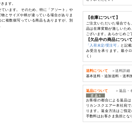
できます。
せています。 そのため、特に「アソート」や
実物とサイズや柄が違っている場合がありま
【在庫について】
めに複数個写っている商品もありますが、別
ご注文いただいた場合でも
。
品は在庫変動が激しいため
ございます。あらかじめご
【欠品中の商品につい
「入荷未定/受注可」
と記載
み受注を承ります。最小ロ
く）
送料について
＞送料詳細
基本送料・追加送料・送料
返品について
＞返品・
お客様の都合による返品は
リカンスクエアー本社宛で
ります。返金方法はご指定
手数料はお客さま負担とな