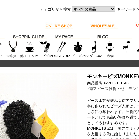
カテゴリから検索
キーワード
ビーズ雑貨・他
> モンキービズMONKEYBIZ ビーズパンダ 1602 一点物
モンキービズMONKEY
商品番号 XA9130_1602
>南アビーズ雑貨・他
>モンキ
ビーズ工芸が盛んな南アフリ
寧に作られたビーズ人形は、
しさに心奪われます。圧倒的
ートとしても高い評価を得て
としてもおすすめです。
MONKETBIZは、南アフリ
を支援する為に始まりました