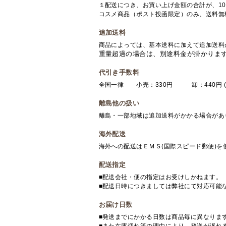
１配送につき、お買い上げ金額の合計が、10
コスメ商品（ポスト投函限定）のみ、送料無
追加送料
商品によっては、基本送料に加えて追加送料
重量超過の場合は、別途料金が掛かりま
代引き手数料
全国一律 小売：330円 卸：440円 (
離島他の扱い
離島・一部地域は追加送料がかかる場合があ
海外配送
海外への配送はＥＭＳ(国際スピード郵便)
配送指定
■配送会社・便の指定はお受けしかねます。
■配送日時につきましては弊社にて対応可能
お届け日数
■発送までにかかる日数は商品毎に異なりま