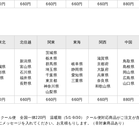
0円
660円
660円
660円
660円
880円
東北
北信越
関東
東海
関西
中国
茨城県
栃木県
滋賀県
新潟県
鳥取県
群馬県
岐阜県
京都府
城県
富山県
島根県
埼玉県
静岡県
大阪府
形県
石川県
岡山県
千葉県
愛知県
兵庫県
島県
福井県
広島県
東京都
三重県
奈良県
長野県
山口県
神奈川県
和歌山県
山梨県
0円
660円
660円
660円
660円
880円
※クール便 全国一律220円 温暖期（5/1-9/30） クール便対応商品がご
欄にメッセージを入れてください。お見積もりします。（非対象商品あり）