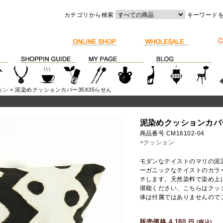
カテゴリから検索
キーワード
ョン
> 泥染めクッションカバー35X35らせん
泥染めクッションカバー
商品番号 CM16102-04
>クッション
モダンなテイストのマリの泥
ーガニックなテイストのカラ
チします。天然染料で染め上
堪能ください、こちらはクッ
体は付属ではありませんので
販売価格 4,180
円
(税込)