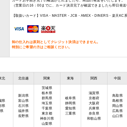
カードお手続き完了の確認がとれましたら、商品の発送をいたします。
（営業日の16：00までに、カード決済完了が確認できましたら即日発
【取扱いカード】VISA・MASTER・JCB・AMEX・DINERS・楽天K
卸の仕入れは原則としてクレジット決済はできません。
特別にご希望の方はご相談ください。
東北
北信越
関東
東海
関西
中国
茨城県
栃木県
滋賀県
新潟県
鳥取県
群馬県
岐阜県
京都府
城県
富山県
島根県
埼玉県
静岡県
大阪府
形県
石川県
岡山県
千葉県
愛知県
兵庫県
島県
福井県
広島県
東京都
三重県
奈良県
長野県
山口県
神奈川県
和歌山県
山梨県