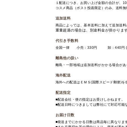
１配送につき、お買い上げ金額の合計が、10
コスメ商品（ポスト投函限定）のみ、送料無
追加送料
商品によっては、基本送料に加えて追加送料
重量超過の場合は、別途料金が掛かりま
代引き手数料
全国一律 小売：330円 卸：440円 (
離島他の扱い
離島・一部地域は追加送料がかかる場合があ
海外配送
海外への配送はＥＭＳ(国際スピード郵便)
配送指定
■配送会社・便の指定はお受けしかねます。
■配送日時につきましては弊社にて対応可能
お届け日数
■発送までにかかる日数は商品毎に異なりま