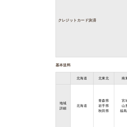
クレジットカード決済
基本送料
北海道
北東北
南
青森県
宮
地域
北海道
岩手県
山
詳細
秋田県
福