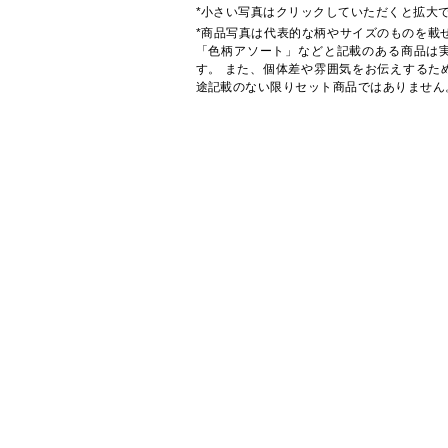
*小さい写真はクリックしていただくと拡大
*商品写真は代表的な柄やサイズのものを載
「色柄アソート」などと記載のある商品は
す。 また、個体差や雰囲気をお伝えするた
途記載のない限りセット商品ではありません