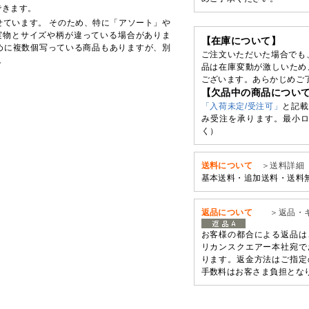
できます。
せています。 そのため、特に「アソート」や
実物とサイズや柄が違っている場合がありま
【在庫について】
めに複数個写っている商品もありますが、別
ご注文いただいた場合でも
。
品は在庫変動が激しいため
ございます。あらかじめご
【欠品中の商品につい
「入荷未定/受注可」
と記載
み受注を承ります。最小ロ
く）
送料について
＞送料詳細
基本送料・追加送料・送料
返品について
＞返品・
お客様の都合による返品は
リカンスクエアー本社宛で
ります。返金方法はご指定
手数料はお客さま負担とな