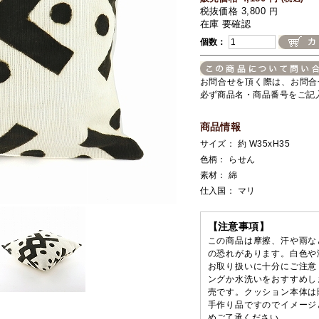
税抜価格 3,800
円
在庫 要確認
個数：
お問合せを頂く際は、お問合
必ず商品名・商品番号をご記
商品情報
サイズ： 約 W35xH35
色柄： らせん
素材： 綿
仕入国： マリ
【注意事項】
この商品は摩擦、汗や雨な
の恐れがあります。白色や
お取り扱いに十分にご注意
ングか水洗いをおすすめし
売です。クッション本体は
手作り品ですのでイメージ
めご了承ください。