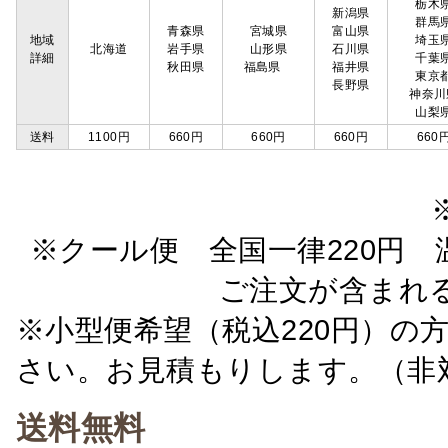
栃木
新潟県
群馬
青森県
宮城県
富山県
地域
埼玉
北海道
岩手県
山形県
石川県
詳細
千葉
秋田県
福島県
福井県
東京
長野県
神奈川
山梨
送料
1100円
660円
660円
660円
660
※クール便 全国一律220円 温
ご注文が含まれ
※小型便希望（税込220円）の
さい。お見積もりします。（非
送料無料