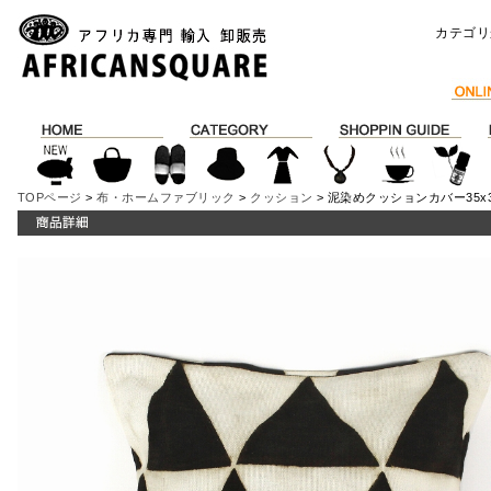
カテゴリ
TOPページ
>
布・ホームファブリック
>
クッション
> 泥染めクッションカバー35x3