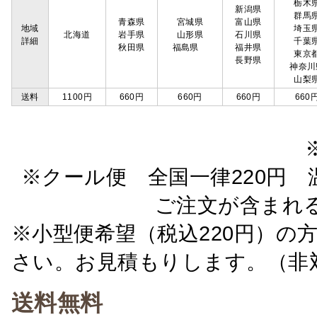
栃木
新潟県
群馬
青森県
宮城県
富山県
地域
埼玉
北海道
岩手県
山形県
石川県
詳細
千葉
秋田県
福島県
福井県
東京
長野県
神奈川
山梨
送料
1100円
660円
660円
660円
660
※クール便 全国一律220円 温
ご注文が含まれ
※小型便希望（税込220円）の
さい。お見積もりします。（非
送料無料