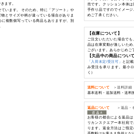
できます。
売です。クッション本体は
手作り品ですのでイメージ
せています。 そのため、特に「アソート」や
めご了承ください。
実物とサイズや柄が違っている場合がありま
めに複数個写っている商品もありますが、別
。
【在庫について】
ご注文いただいた場合でも
品は在庫変動が激しいため
ございます。あらかじめご
【欠品中の商品につい
「入荷未定/受注可」
と記載
み受注を承ります。最小ロ
く）
送料について
＞送料詳細
基本送料・追加送料・送料
返品について
＞返品・
お客様の都合による返品は
リカンスクエアー本社宛で
ります。返金方法はご指定
手数料はお客さま負担とな