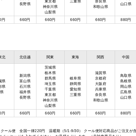
東京都
三重県
奈良県
長野県
山口県
神奈川県
和歌山県
山梨県
0円
660円
660円
660円
660円
880円
東北
北信越
関東
東海
関西
中国
茨城県
栃木県
滋賀県
新潟県
鳥取県
群馬県
岐阜県
京都府
城県
富山県
島根県
埼玉県
静岡県
大阪府
形県
石川県
岡山県
千葉県
愛知県
兵庫県
島県
福井県
広島県
東京都
三重県
奈良県
長野県
山口県
神奈川県
和歌山県
山梨県
0円
660円
660円
660円
660円
880円
※クール便 全国一律220円 温暖期（5/1-9/30） クール便対応商品がご