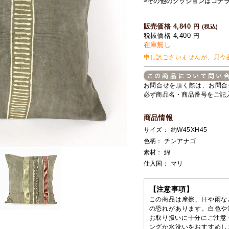
>その他のクッションはコチ
販売価格 4,840
円
(税込)
税抜価格 4,400
円
在庫無し
申し訳ございませんが、只今
お問合せを頂く際は、お問合
必ず商品名・商品番号をご記
商品情報
サイズ： 約W45XH45
色柄： チンアナゴ
素材： 綿
仕入国： マリ
【注意事項】
この商品は摩擦、汗や雨な
の恐れがあります。白色や
お取り扱いに十分にご注意
ングか水洗いをおすすめし