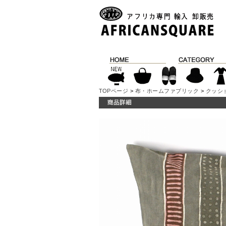
TOPページ
>
布・ホームファブリック
>
クッシ