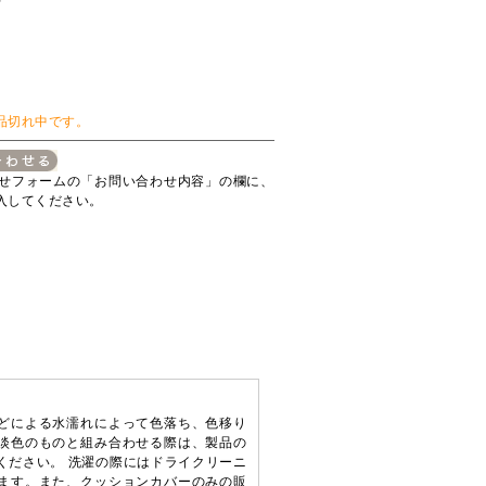
ラ
品切れ中です。
せフォームの「お問い合わせ内容」の欄に、
入してください。
どによる水濡れによって色落ち、色移り
淡色のものと組み合わせる際は、製品の
ください。 洗濯の際にはドライクリーニ
ます。また、クッションカバーのみの販