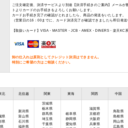
ご注文確定後、決済サービスより別途【決済手続きのご案内】メールが
トよりカードのお手続きをよろしくお願いします。
カードお手続き完了の確認がとれましたら、商品の発送をいたします。
（営業日の16：00までに、カード決済完了が確認できましたら即日発
【取扱いカード】VISA・MASTER・JCB・AMEX・DINERS・楽天K
卸の仕入れは原則としてクレジット決済はできません。
特別にご希望の方はご相談ください。
東北
北信越
関東
東海
関西
中国
茨城県
栃木県
滋賀県
新潟県
鳥取県
群馬県
岐阜県
京都府
城県
富山県
島根県
埼玉県
静岡県
大阪府
形県
石川県
岡山県
千葉県
愛知県
兵庫県
島県
福井県
広島県