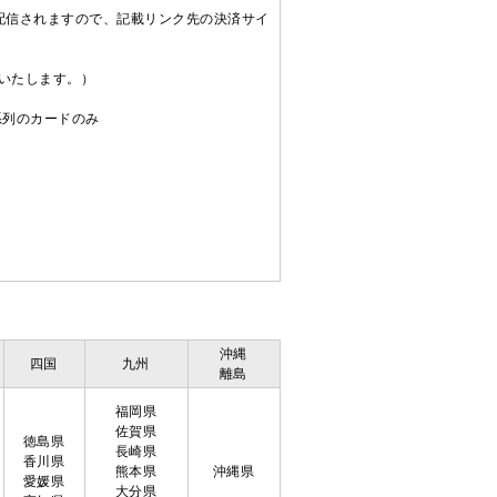
配信されますので、記載リンク先の決済サイ
送いたします。）
C系列のカードのみ
沖縄
四国
九州
離島
福岡県
佐賀県
徳島県
長崎県
香川県
熊本県
沖縄県
愛媛県
大分県