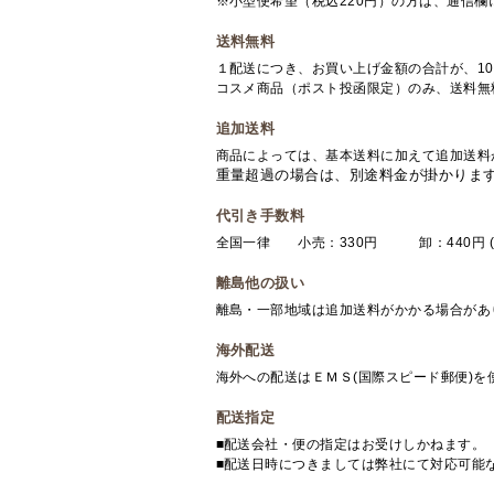
※小型便希望（税込220円）の方は、通信
送料無料
１配送につき、お買い上げ金額の合計が、10
コスメ商品（ポスト投函限定）のみ、送料無
追加送料
商品によっては、基本送料に加えて追加送料
重量超過の場合は、別途料金が掛かりま
代引き手数料
全国一律 小売：330円 卸：440円 (
離島他の扱い
離島・一部地域は追加送料がかかる場合があ
海外配送
海外への配送はＥＭＳ(国際スピード郵便)
配送指定
■配送会社・便の指定はお受けしかねます。
■配送日時につきましては弊社にて対応可能