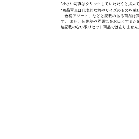
*小さい写真はクリックしていただくと拡大
*商品写真は代表的な柄やサイズのものを載
「色柄アソート」などと記載のある商品は
す。 また、個体差や雰囲気をお伝えするた
途記載のない限りセット商品ではありません