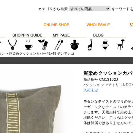
カテゴリから検索
キーワード
ョン
> 泥染めクッションカバー45x45 チンアナゴ
泥染めクッションカバー
商品番号 CM13102J
>クッション
>アトリエNDO
入荷未定
モダンなテイストのマリの泥
ーガニックなテイストのカラ
チします。天然染料で染め上
堪能ください、こちらはクッ
体は付属ではありませんので