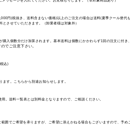
欄にメッセージを入れてください。お見積もりします。（非対象商品あり）
,000円(税抜き、送料含まない価格)以上のご注文の場合は送料(夏季クール便代
料とさせていただきます。（卸業者様は対象外）
が購入個数分だけ加算されます。基本送料は個数にかかわらず1回の注文に付き
すのでご注意下さい。
税込)
ります。こちらから別途お知らせします。
を使用。送料一覧表とは別料金となりますので、ご相談ください。
な範囲でご希望を承りますが、ご希望に添えかねる場合もございますので、予め