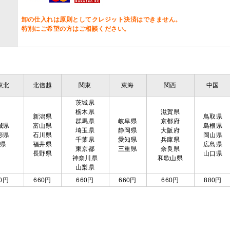
卸の仕入れは原則としてクレジット決済はできません。
特別にご希望の方はご相談ください。
東北
北信越
関東
東海
関西
中国
茨城県
栃木県
滋賀県
新潟県
鳥取県
群馬県
岐阜県
京都府
城県
富山県
島根県
埼玉県
静岡県
大阪府
形県
石川県
岡山県
千葉県
愛知県
兵庫県
島県
福井県
広島県
東京都
三重県
奈良県
長野県
山口県
神奈川県
和歌山県
山梨県
0円
660円
660円
660円
660円
880円