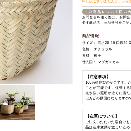
申し訳ございませんが、只今
お問合せを頂く際は、お問合
必ず商品名・商品番号をご記
商品情報
サイズ： 高さ20-26 口幅29-33
色柄： ナチュラル
素材： 椰子
仕入国： マダガスカル
【注意事項】
100%植物製のかごです。
ことが可能です。保管する
光や強い照明が近くに当た
はカビの原因になりますの
【在庫について】
ご注文いただいた場合でも
品は在庫変動が激しいため