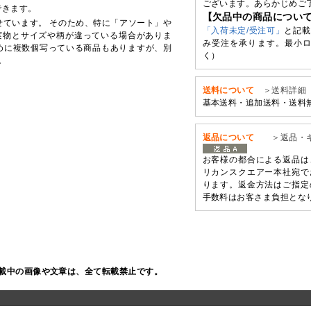
ございます。あらかじめご
できます。
【欠品中の商品につい
せています。 そのため、特に「アソート」や
「入荷未定/受注可」
と記載
実物とサイズや柄が違っている場合がありま
み受注を承ります。最小ロ
めに複数個写っている商品もありますが、別
く）
。
送料について
＞送料詳細
基本送料・追加送料・送料
返品について
＞返品・
お客様の都合による返品は
リカンスクエアー本社宛で
ります。返金方法はご指定
手数料はお客さま負担とな
載中の画像や文章は、全て転載禁止です。