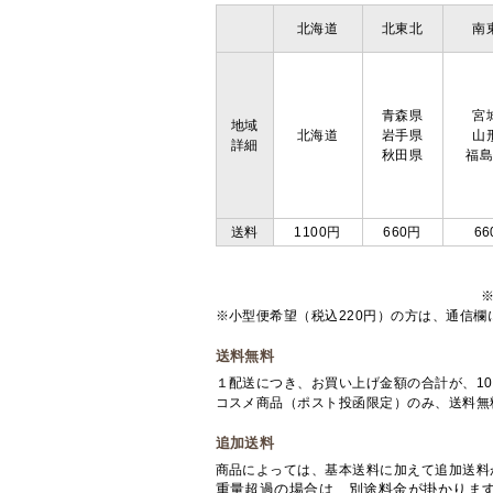
北海道
北東北
南
青森県
宮
地域
北海道
岩手県
山
詳細
秋田県
福
送料
1100円
660円
66
※小型便希望（税込220円）の方は、通信
送料無料
１配送につき、お買い上げ金額の合計が、10
コスメ商品（ポスト投函限定）のみ、送料無
追加送料
商品によっては、基本送料に加えて追加送料
重量超過の場合は、別途料金が掛かりま