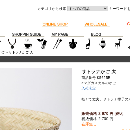
カテゴリから検索
キーワード
かご
> サトラナかご 大
サトラナかご 大
商品番号 K5625B
>マダガスカルのかご
入荷未定
軽くて丈夫、サトラナ椰子の
販売価格 2,970
円
(税込)
税抜価格 2,700
円
在庫無し