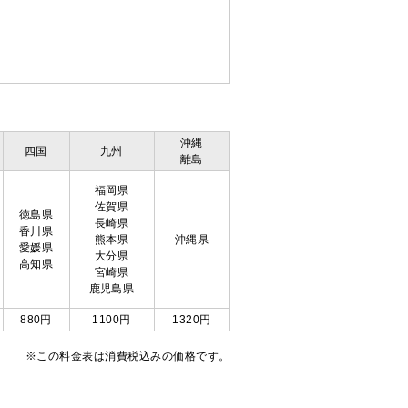
沖縄
四国
九州
離島
福岡県
佐賀県
徳島県
長崎県
香川県
熊本県
沖縄県
愛媛県
大分県
高知県
宮崎県
鹿児島県
880円
1100円
1320円
※この料金表は消費税込みの価格です。