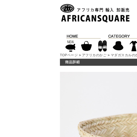
TOPページ
>
アフリカのかご
>
マダガスカルの