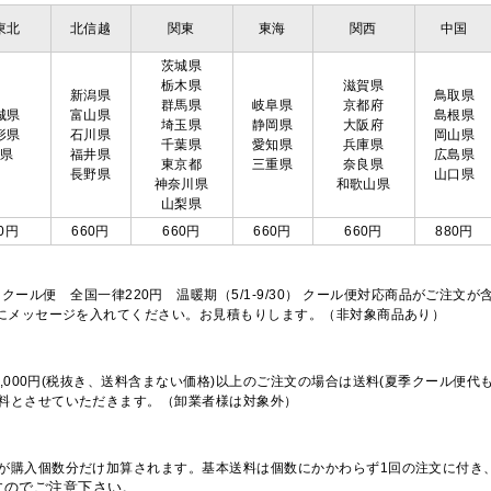
東北
北信越
関東
東海
関西
中国
茨城県
栃木県
滋賀県
新潟県
鳥取県
群馬県
岐阜県
京都府
城県
富山県
島根県
埼玉県
静岡県
大阪府
形県
石川県
岡山県
千葉県
愛知県
兵庫県
島県
福井県
広島県
東京都
三重県
奈良県
長野県
山口県
神奈川県
和歌山県
山梨県
0円
660円
660円
660円
660円
880円
※クール便 全国一律220円 温暖期（5/1-9/30） クール便対応商品がご
欄にメッセージを入れてください。お見積もりします。（非対象商品あり）
,000円(税抜き、送料含まない価格)以上のご注文の場合は送料(夏季クール便代
料とさせていただきます。（卸業者様は対象外）
が購入個数分だけ加算されます。基本送料は個数にかかわらず1回の注文に付き
すのでご注意下さい。