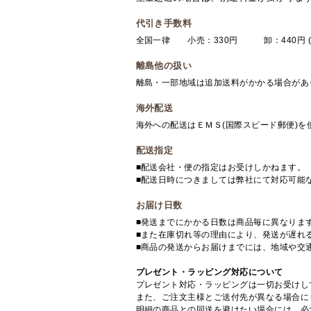
代引き手数料
全国一律 小売：330円 卸：440円 (
離島他の扱い
離島・一部地域は追加送料がかかる場合があ
海外配送
海外への配送はＥＭＳ(国際スピード郵便)
配送指定
■配送会社・便の指定はお受けしかねます。
■配送日時につきましては弊社にて対応可能
お届け日数
■発送までにかかる日数は商品毎に異なりま
■また在庫切れ等の理由により、発送が遅れ
■商品の発送からお届けまでには、地域や交
プレゼント・ラッピング対応について
プレゼント対応・ラッピングは一切お受けし
また、ご注文主様とご送付先が異なる場合に
明細の商品との同送を避けたい場合には、必