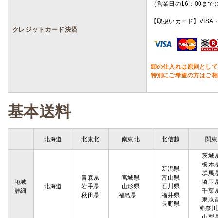
（営業日の16：00ま
【取扱いカード】VISA・
クレジットカード決済
卸の仕入れは原則として
特別にご希望の方はご相
基本送料
北海道
北東北
南東北
北信越
関東
茨城
栃木
新潟県
群馬
青森県
宮城県
富山県
地域
埼玉
北海道
岩手県
山形県
石川県
詳細
千葉
秋田県
福島県
福井県
東京
長野県
神奈川
山梨