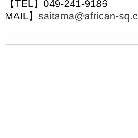
【TEL】049-241-9186 
MAIL】
saitama@african-sq.c