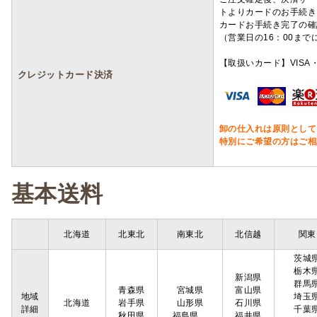
トよりカードのお手続き
カードお手続き完了の確
（営業日の16：00ま
【取扱いカード】VISA・
クレジットカード決済
卸の仕入れは原則として
特別にご希望の方はご相
基本送料
北海道
北東北
南東北
北信越
関東
茨城
栃木
新潟県
群馬
青森県
宮城県
富山県
地域
埼玉
北海道
岩手県
山形県
石川県
詳細
千葉
秋田県
福島県
福井県