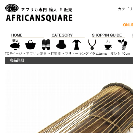
カテゴリ
TOPページ
>
アフリカ楽器
>
打楽器
> マリトーキングドラムtamani 皮ひも 40cm