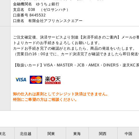
金融機関名 ゆうちょ銀行
支店名 038 （ゼロサンハチ）
口座番号 8445532
口座名 有限会社アフリカンスクエアー
ご注文確定後、決済サービスより別途【決済手続きのご案内】メールが
トよりカードのお手続きをよろしくお願いします。
カードお手続き完了の確認がとれましたら、商品の発送をいたします。
（営業日の16：00までに、カード決済完了が確認できましたら即日発
【取扱いカード】VISA・MASTER・JCB・AMEX・DINERS・楽天K
卸の仕入れは原則としてクレジット決済はできません。
特別にご希望の方はご相談ください。
東北
北信越
関東
東海
関西
中国