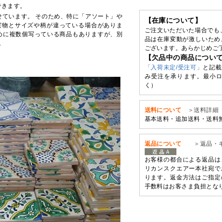
できます。
せています。 そのため、特に「アソート」や
【在庫について】
実物とサイズや柄が違っている場合がありま
ご注文いただいた場合でも
めに複数個写っている商品もありますが、別
品は在庫変動が激しいため
。
ございます。あらかじめご
【欠品中の商品につい
「入荷未定/受注可」
と記載
み受注を承ります。最小ロ
く）
送料について
＞送料詳細
基本送料・追加送料・送料
返品について
＞返品・
お客様の都合による返品は
リカンスクエアー本社宛で
ります。返金方法はご指定
手数料はお客さま負担とな