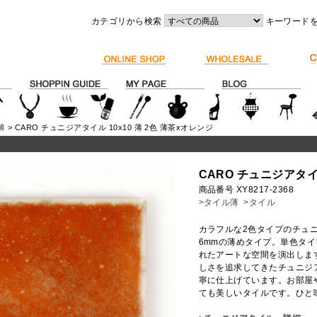
カテゴリから検索
キーワード
薄
> CARO チュニジアタイル 10x10 薄 2色 薄茶xオレンジ
CARO チュニジアタイル
商品番号 XY8217-2368
>タイル薄
>タイル
カラフルな2色タイプのチュ
6mmの薄めタイプ。単色タ
れたアートな空間を演出しま
しさを追求してきたチュニジ
寧に仕上げています。お部屋
ても美しいタイルです。ひと