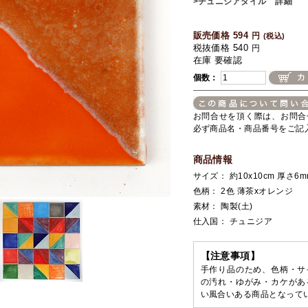
>チュニジアタイル 詳細
販売価格 594
円
(税込)
税抜価格 540
円
在庫 要確認
個数：
お問合せを頂く際は、お問合
必ず商品名・商品番号をご記
商品情報
サイズ： 約10x10cm 厚さ6m
色柄： 2色 薄茶xオレンジ
素材： 陶製(土)
仕入国： チュニジア
【注意事項】
手作り品のため、色柄・サ
の汚れ・ゆがみ・カケがあ
い風合いある商品となって