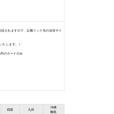
配信されますので、記載リンク先の決済サイ
送いたします。）
C系列のカードのみ
沖縄
四国
九州
離島