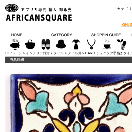
カテゴリ
TOPページ
>
インテリア雑貨
>
タイル
>
タイル薄
> CARO チュニジア手描きタイル 1