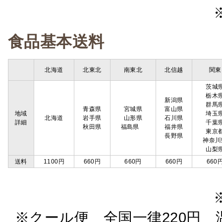
食品基本送料
北海道
北東北
南東北
北信越
関東
茨城
栃木
新潟県
群馬
青森県
宮城県
富山県
地域
埼玉
北海道
岩手県
山形県
石川県
詳細
千葉
秋田県
福島県
福井県
東京
長野県
神奈川
山梨
送料
1100円
660円
660円
660円
660
※クール便 全国一律220円 温