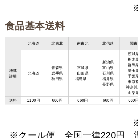
食品基本送料
北海道
北東北
南東北
北信越
関東
茨城
栃木
新潟県
群馬
青森県
宮城県
富山県
地域
埼玉
北海道
岩手県
山形県
石川県
詳細
千葉
秋田県
福島県
福井県
東京
長野県
神奈川
山梨
送料
1100円
660円
660円
660円
660
※クール便 全国一律220円 温