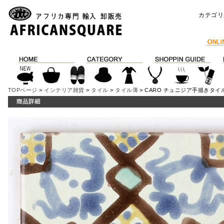
カテゴリ
TOPページ
>
インテリア雑貨
>
タイル
>
タイル薄
> CARO チュニジア手描きタイル 1