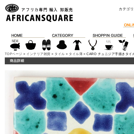
カテゴリ
TOPページ
>
インテリア雑貨
>
タイル
>
タイル薄
> CARO チュニジア手描きタイル 1