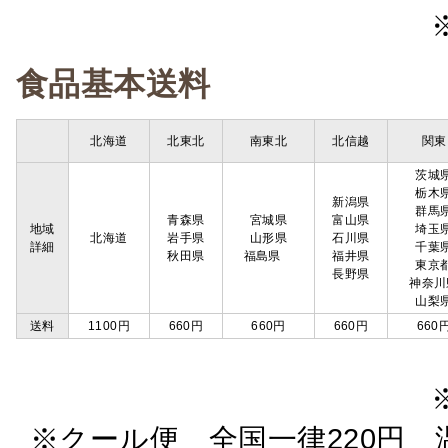
食品基本送料
北海道
北東北
南東北
北信越
関東
茨城
栃木
新潟県
群馬
青森県
宮城県
富山県
地域
埼玉
北海道
岩手県
山形県
石川県
詳細
千葉
秋田県
福島県
福井県
東京
長野県
神奈川
山梨
送料
1100円
660円
660円
660円
660
※クール便 全国一律220円 温