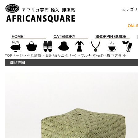
カテゴリ
TOPページ
>
生活雑貨
>
日用品(サニタリー)
> フルナ すっぽり箱 正方形 小