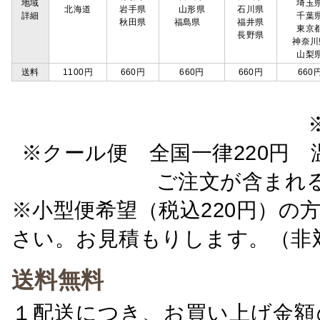
地域
埼玉
北海道
岩手県
山形県
石川県
詳細
千葉
秋田県
福島県
福井県
東京
長野県
神奈川
山梨
送料
1100円
660円
660円
660円
660
※クール便 全国一律220円 温
ご注文が含まれ
※小型便希望（税込220円）の
さい。お見積もりします。（非
送料無料
１配送につき、お買い上げ金額の