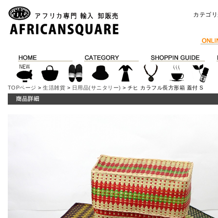
カテゴリ
TOPページ
>
生活雑貨
>
日用品(サニタリー)
> チヒ カラフル長方形箱 蓋付 S