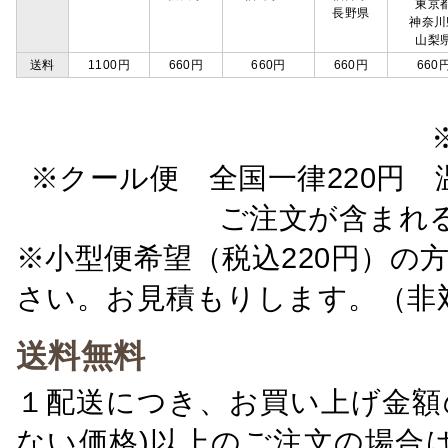
東京
長野県
神奈川
山梨
送料
1100円
660円
660円
660円
660
※クール便 全国一律220円 温
ご注文が含まれ
※小型便希望（税込220円）の
さい。お見積もりします。（非
送料無料
１配送につき、お買い上げ金額の
ない価格)以上のご注文の場合