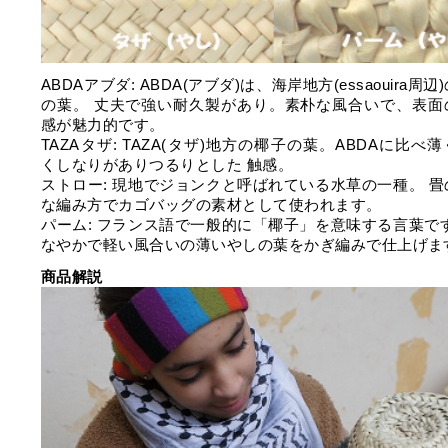
ABDAアブダ: ABDA(アブダ)は、海岸地方(essaouira周辺
の葉。 丈夫で強い耐久製があり。素朴な風合いで、表面
感が魅力的です。
TAZAタザ: TAZA(タザ)地方の椰子の葉。ABDAに比べ
くしなりがありつるりとした 触感。
ストロー: 現地でジョンクと呼ばれている水草の一種。 畳
な編み方でカゴバッグの素材として使われます。
パーム: フランス語で一般的に「椰子」を意味する言葉です
なやかで軽い風合いの薄いやしの葉をかぎ編みで仕上げま
商品解説