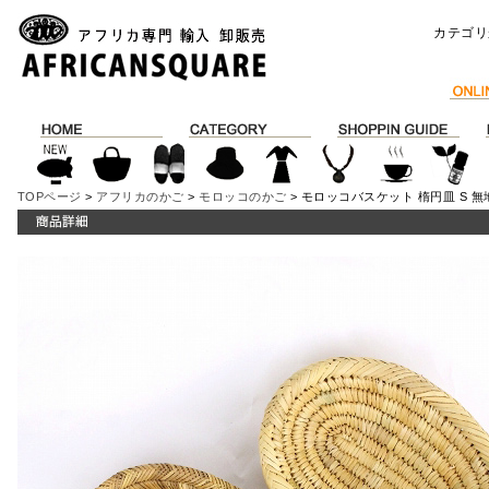
カテゴリ
TOPページ
>
アフリカのかご
>
モロッコのかご
> モロッコバスケット 楕円皿 S 無